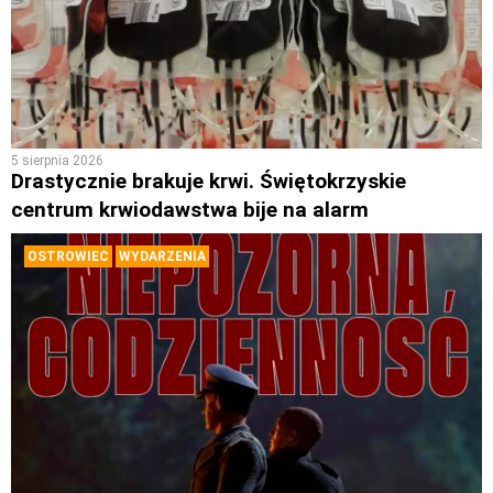
5 sierpnia 2026
Drastycznie brakuje krwi. Świętokrzyskie
centrum krwiodawstwa bije na alarm
OSTROWIEC
WYDARZENIA