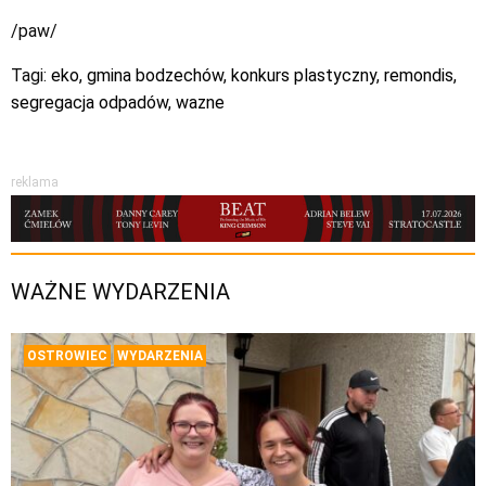
/paw/
Tagi:
eko
,
gmina bodzechów
,
konkurs plastyczny
,
remondis
,
segregacja odpadów
,
wazne
reklama
WAŻNE WYDARZENIA
OSTROWIEC
WYDARZENIA