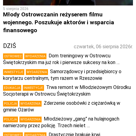
5 sierpnia 2026
Młody Ostrowczanin reżyserem filmu
wojennego. Poszukuje aktorów i wsparcia
finansowego
DZIŚ
czwartek, 06 sierpnia 2026r.
Dom treningowy w Ostrowcu
OSTROWIEC
WYDARZENIA
Świętokrzyskim ma już rok i pierwsze sukcesy na kon …
Samorządowcy i przedsiębiorcy o
INWESTYCJE
WYDARZENIA
korytarzu centralnym, tym razem w Rzeszowie
Trwa remont w Młodzieżowym Ośrodku
EDUKACJA
INWESTYCJE
Socjoterapii w Ostrowcu Świętokrzyskim
Zderzenie osobówki z ciężarówką w
POLICJA
WYDARZENIA
gminie Ożarów
Młodzieżowy „gang” na hulajnogach
POLICJA
WYDARZENIA
namierzony przez policję. Trzech nielet …
Drastycznie brakuje krwi.
OSTROWIEC
WYDARZENIA