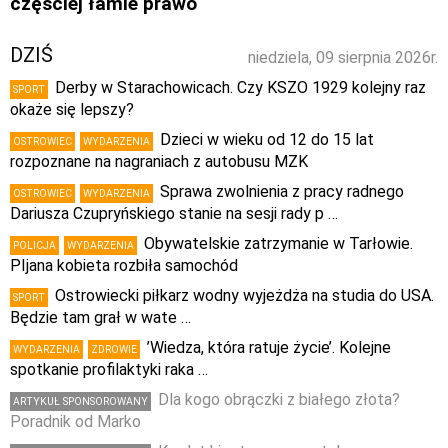
częściej łamie prawo
DZIŚ
niedziela, 09 sierpnia 2026r.
Derby w Starachowicach. Czy KSZO 1929 kolejny raz
SPORT
okaże się lepszy?
Dzieci w wieku od 12 do 15 lat
OSTROWIEC
WYDARZENIA
rozpoznane na nagraniach z autobusu MZK
Sprawa zwolnienia z pracy radnego
OSTROWIEC
WYDARZENIA
Dariusza Czupryńskiego stanie na sesji rady p …
Obywatelskie zatrzymanie w Tarłowie.
POLICJA
WYDARZENIA
PIjana kobieta rozbiła samochód
Ostrowiecki piłkarz wodny wyjeżdża na studia do USA.
SPORT
Będzie tam grał w wate …
’Wiedza, która ratuje życie’. Kolejne
WYDARZENIA
ZDROWIE
spotkanie profilaktyki raka …
Dla kogo obrączki z białego złota?
ARTYKUŁ SPONSOROWANY
Poradnik od Marko