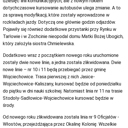
dziesięć linii komunikacyjnych, ale z nowym rokiem
dotychczasowe kursowanie autobusów ulega zmianie. A to
za sprawą modyfikacji, które zostały wprowadzone w
rozkładach jazdy. Dotyczą one głównie godzin odjazdów.
Pojawiły się również dodatkowe przystanki przy Rynku w
Tarłowie i w Zochcinie nieopodal domu Matki Bożej Ubogich,
który założyła siostra Chmielewska.
Dodatkowo wraz z początkiem nowego roku uruchomione
zostały dwie nowe linie, a jedna została zlikwidowana. Dwie
nowe linie – nr 10 i 11 będą przebiegać przez gminę
Wojciechowice. Trasa pierwszej z nich Jasice-
Wojciechowice-Kaliszany, kursować będzie od poniedziałku
do piątku w dni nauki szkolnej. Natomiast linia nr 11 na trasie
Stodoły-Sadłowice-Wojciechowice kursować będzie w
środy.
Od nowego roku zlikwidowana została linia nr 9 Oficjałów -
Włostów, przejeżdżająca przez Okalinę Kolonię. Wszelkie