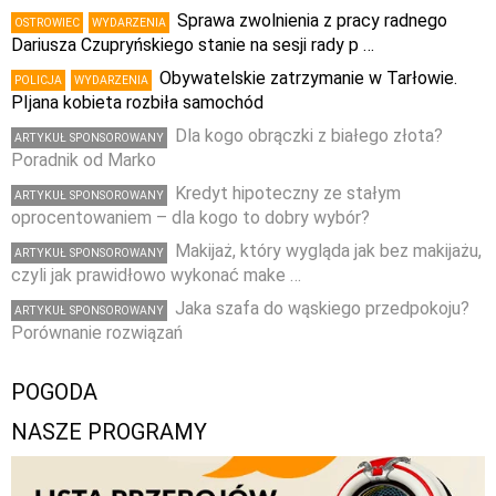
Sprawa zwolnienia z pracy radnego
OSTROWIEC
WYDARZENIA
Dariusza Czupryńskiego stanie na sesji rady p …
Obywatelskie zatrzymanie w Tarłowie.
POLICJA
WYDARZENIA
PIjana kobieta rozbiła samochód
Dla kogo obrączki z białego złota?
ARTYKUŁ SPONSOROWANY
Poradnik od Marko
Kredyt hipoteczny ze stałym
ARTYKUŁ SPONSOROWANY
oprocentowaniem – dla kogo to dobry wybór?
Makijaż, który wygląda jak bez makijażu,
ARTYKUŁ SPONSOROWANY
czyli jak prawidłowo wykonać make …
Jaka szafa do wąskiego przedpokoju?
ARTYKUŁ SPONSOROWANY
Porównanie rozwiązań
POGODA
NASZE PROGRAMY