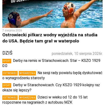
7 sierpnia 2026
Ostrowiecki piłkarz wodny wyjeżdża na studia
do USA. Będzie tam grał w waterpolo
DZIŚ
poniedziałek, 10 sierpnia 2026r.
Derby na remis w Starachowicach. Star – KSZO 1929
SPORT
0:0
Na sesji rady powiatu będą dyskutować
OSTROWIEC
WYDARZENIA
o wynagrodzeniu starosty
Derby w Starachowicach. Czy KSZO 1929 kolejny raz
SPORT
okaże się lepszy?
Dzieci w wieku od 12 do 15 lat
OSTROWIEC
WYDARZENIA
rozpoznane na nagraniach z autobusu MZK