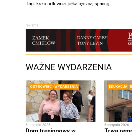
Tagi:
kszo odlewnia
,
piłka ręczna
,
sparing
reklama
WAŻNE WYDARZENIA
OSTROWIEC
WYDARZENIA
EDUKACJA
6 sierpnia 2026
6 sierpnia 2026
Dom treningowy w
Trwa rem