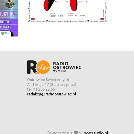
Ostrowiec Świętokrzyski
Al. 3 Maja 17 (Galeria Łysica)
tel. 41 266 22 66
redakcja@radioostrowiec.pl
Stworzone z
w
pogstudio.pl