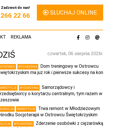
Zadzwoń do nas!
SŁUCHAJ ONLINE
1 266 22 66
AKT
REKLAMA
DZIŚ
czwartek, 06 sierpnia 2026r.
Dom treningowy w Ostrowcu
OSTROWIEC
WYDARZENIA
więtokrzyskim ma już rok i pierwsze sukcesy na kon
…
Samorządowcy i
INWESTYCJE
WYDARZENIA
rzedsiębiorcy o korytarzu centralnym, tym razem w
zeszowie
Trwa remont w Młodzieżowym
EDUKACJA
INWESTYCJE
środku Socjoterapii w Ostrowcu Świętokrzyskim
Zderzenie osobówki z ciężarówką
POLICJA
WYDARZENIA