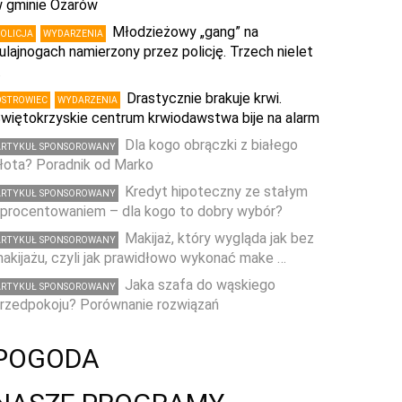
 gminie Ożarów
Młodzieżowy „gang” na
POLICJA
WYDARZENIA
ulajnogach namierzony przez policję. Trzech nielet
…
Drastycznie brakuje krwi.
OSTROWIEC
WYDARZENIA
więtokrzyskie centrum krwiodawstwa bije na alarm
Dla kogo obrączki z białego
ARTYKUŁ SPONSOROWANY
łota? Poradnik od Marko
Kredyt hipoteczny ze stałym
ARTYKUŁ SPONSOROWANY
procentowaniem – dla kogo to dobry wybór?
Makijaż, który wygląda jak bez
ARTYKUŁ SPONSOROWANY
akijażu, czyli jak prawidłowo wykonać make …
Jaka szafa do wąskiego
ARTYKUŁ SPONSOROWANY
rzedpokoju? Porównanie rozwiązań
POGODA