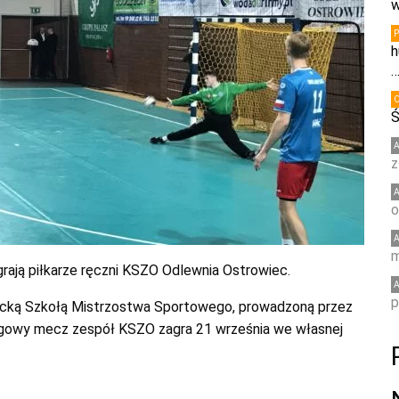
w
h
Ś
z
o
m
egrają piłkarze ręczni KSZO Odlewnia Ostrowiec.
p
elecką Szkołą Mistrzostwa Sportowego, prowadzoną przez
ligowy mecz zespół KSZO zagra 21 września we własnej