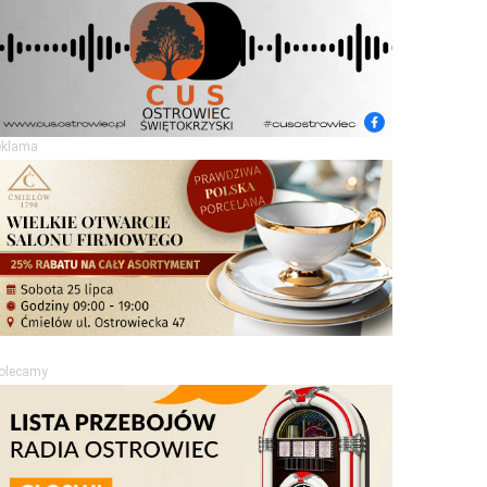
eklama
olecamy