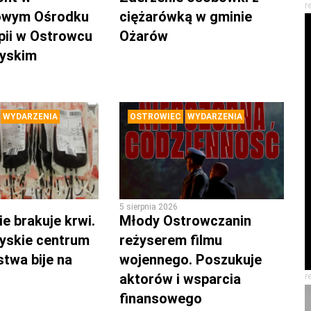
r
owym Ośrodku
ciężarówką w gminie
pii w Ostrowcu
Ożarów
zyskim
WYDARZENIA
OSTROWIEC
WYDARZENIA
5 sierpnia 2026
e brakuje krwi.
Młody Ostrowczanin
yskie centrum
reżyserem filmu
twa bije na
wojennego. Poszukuje
aktorów i wsparcia
r
finansowego