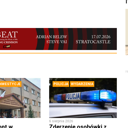
r
INWESTYCJE
POLICJA
WYDARZENIA
6 sierpnia 2026
ont w
Zderzenie osobówki z