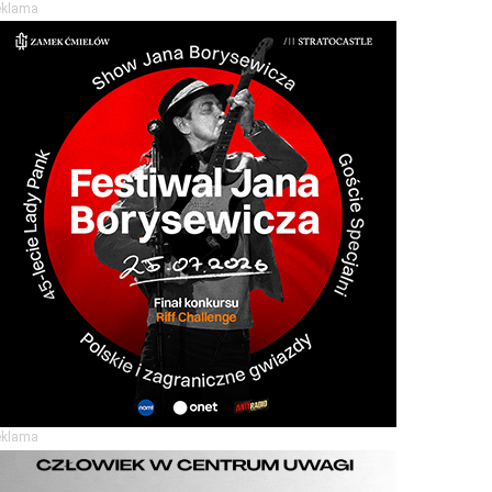
eklama
eklama