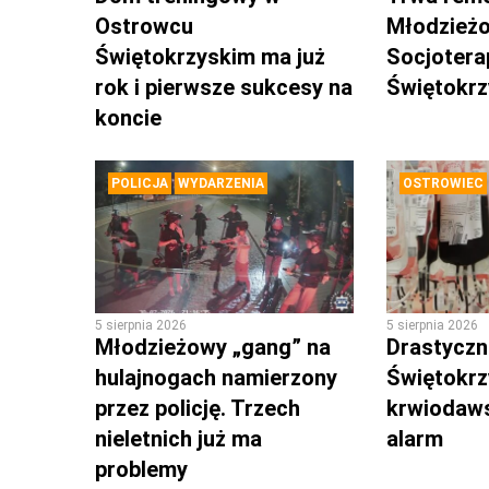
Ostrowcu
Młodzież
Świętokrzyskim ma już
Socjotera
rok i pierwsze sukcesy na
Świętokr
koncie
POLICJA
WYDARZENIA
OSTROWIEC
5 sierpnia 2026
5 sierpnia 2026
Młodzieżowy „gang” na
Drastyczni
hulajnogach namierzony
Świętokrz
przez policję. Trzech
krwiodaws
nieletnich już ma
alarm
problemy