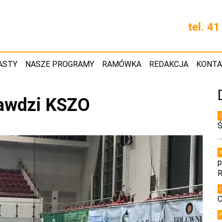
tel. 4
ASTY
NASZE PROGRAMY
RAMÓWKA
REDAKCJA
KONT
rawdzi KSZO
Ś
p
R
O