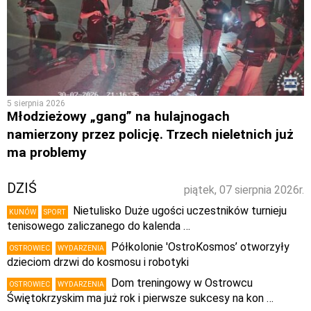
5 sierpnia 2026
Młodzieżowy „gang” na hulajnogach
namierzony przez policję. Trzech nieletnich już
ma problemy
DZIŚ
piątek, 07 sierpnia 2026r.
Nietulisko Duże ugości uczestników turnieju
KUNÓW
SPORT
tenisowego zaliczanego do kalenda …
Półkolonie 'OstroKosmos’ otworzyły
OSTROWIEC
WYDARZENIA
dzieciom drzwi do kosmosu i robotyki
Dom treningowy w Ostrowcu
OSTROWIEC
WYDARZENIA
Świętokrzyskim ma już rok i pierwsze sukcesy na kon …