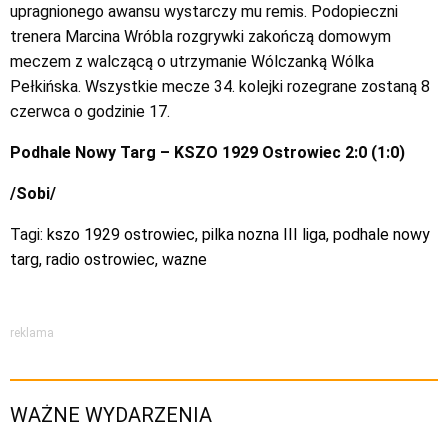
upragnionego awansu wystarczy mu remis. Podopieczni
trenera Marcina Wróbla rozgrywki zakończą domowym
meczem z walczącą o utrzymanie Wólczanką Wólka
Pełkińska. Wszystkie mecze 34. kolejki rozegrane zostaną 8
czerwca o godzinie 17.
Podhale Nowy Targ – KSZO 1929 Ostrowiec 2:0 (1:0)
/Sobi/
Tagi:
kszo 1929 ostrowiec
,
pilka nozna III liga
,
podhale nowy
targ
,
radio ostrowiec
,
wazne
reklama
WAŻNE WYDARZENIA