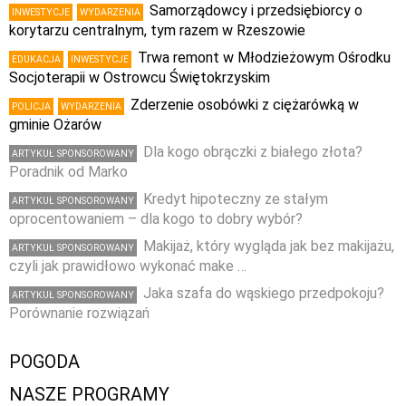
Samorządowcy i przedsiębiorcy o
INWESTYCJE
WYDARZENIA
korytarzu centralnym, tym razem w Rzeszowie
Trwa remont w Młodzieżowym Ośrodku
EDUKACJA
INWESTYCJE
Socjoterapii w Ostrowcu Świętokrzyskim
Zderzenie osobówki z ciężarówką w
POLICJA
WYDARZENIA
gminie Ożarów
Dla kogo obrączki z białego złota?
ARTYKUŁ SPONSOROWANY
Poradnik od Marko
Kredyt hipoteczny ze stałym
ARTYKUŁ SPONSOROWANY
oprocentowaniem – dla kogo to dobry wybór?
Makijaż, który wygląda jak bez makijażu,
ARTYKUŁ SPONSOROWANY
czyli jak prawidłowo wykonać make …
Jaka szafa do wąskiego przedpokoju?
ARTYKUŁ SPONSOROWANY
Porównanie rozwiązań
POGODA
NASZE PROGRAMY