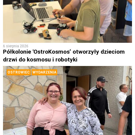
6 sierpnia 2026
Półkolonie 'OstroKosmos’ otworzyły dzieciom
drzwi do kosmosu i robotyki
OSTROWIEC
WYDARZENIA