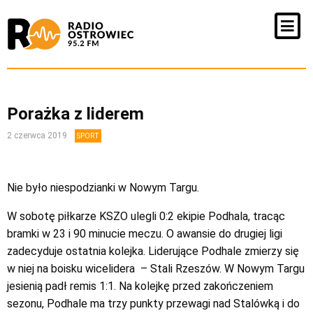
Porażka z liderem
2 czerwca 2019
SPORT
Nie było niespodzianki w Nowym Targu.
W sobotę piłkarze KSZO ulegli 0:2 ekipie Podhala, tracąc
bramki w 23 i 90 minucie meczu. O awansie do drugiej ligi
zadecyduje ostatnia kolejka. Liderujące Podhale zmierzy się
w niej na boisku wicelidera – Stali Rzeszów. W Nowym Targu
jesienią padł remis 1:1. Na kolejkę przed zakończeniem
sezonu, Podhale ma trzy punkty przewagi nad Stalówką i do