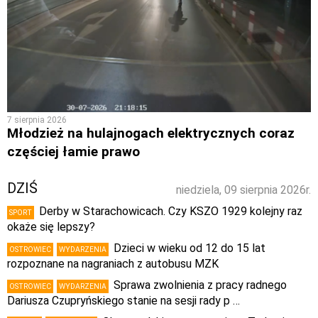
7 sierpnia 2026
Młodzież na hulajnogach elektrycznych coraz
częściej łamie prawo
DZIŚ
niedziela, 09 sierpnia 2026r.
Derby w Starachowicach. Czy KSZO 1929 kolejny raz
SPORT
okaże się lepszy?
Dzieci w wieku od 12 do 15 lat
OSTROWIEC
WYDARZENIA
rozpoznane na nagraniach z autobusu MZK
Sprawa zwolnienia z pracy radnego
OSTROWIEC
WYDARZENIA
Dariusza Czupryńskiego stanie na sesji rady p …