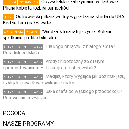
Obywatelskie zatrzymanie w Tarłowie.
POLICJA
WYDARZENIA
PIjana kobieta rozbiła samochód
Ostrowiecki piłkarz wodny wyjeżdża na studia do USA.
SPORT
Będzie tam grał w wate …
’Wiedza, która ratuje życie’. Kolejne
WYDARZENIA
ZDROWIE
spotkanie profilaktyki raka …
Dla kogo obrączki z białego złota?
ARTYKUŁ SPONSOROWANY
Poradnik od Marko
Kredyt hipoteczny ze stałym
ARTYKUŁ SPONSOROWANY
oprocentowaniem – dla kogo to dobry wybór?
Makijaż, który wygląda jak bez makijażu,
ARTYKUŁ SPONSOROWANY
czyli jak prawidłowo wykonać make …
Jaka szafa do wąskiego przedpokoju?
ARTYKUŁ SPONSOROWANY
Porównanie rozwiązań
POGODA
NASZE PROGRAMY