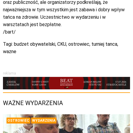
oraz publiczność, ale organizatorzy podkreślają, że
najważniejsza w tym wszystkim jest zabawa i dobry wpływ
tańca na zdrowie. Uczestnictwo w wydarzeniu i w
warsztatach jest bezpłatne.
/bart/
Tagi:
budzet obywatelski
,
CKU
,
ostrowiec
,
turniej tanca
,
wazne
reklama
WAŻNE WYDARZENIA
OSTROWIEC
WYDARZENIA