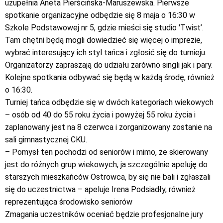
uzupełnia Aneta Pierścińska-Maruszewska. Pierwsze
spotkanie organizacyjne odbędzie się 8 maja o 16:30 w
Szkole Podstawowej nr 5, gdzie mieści się studio 'Twist’.
Tam chętni będą mogli dowiedzieć się więcej o imprezie,
wybrać interesujący ich styl tańca i zgłosić się do turnieju.
Organizatorzy zapraszają do udziału zarówno singli jak i pary.
Kolejne spotkania odbywać się będą w każdą środę, również
o 16:30.
Turniej tańca odbędzie się w dwóch kategoriach wiekowych
– osób od 40 do 55 roku życia i powyżej 55 roku życia i
zaplanowany jest na 8 czerwca i zorganizowany zostanie na
sali gimnastycznej CKU.
– Pomysł ten pochodzi od seniorów i mimo, że skierowany
jest do różnych grup wiekowych, ja szczególnie apeluję do
starszych mieszkańców Ostrowca, by się nie bali i zgłaszali
się do uczestnictwa – apeluje Irena Podsiadły, również
reprezentująca środowisko seniorów
Zmagania uczestników oceniać będzie profesjonalne jury