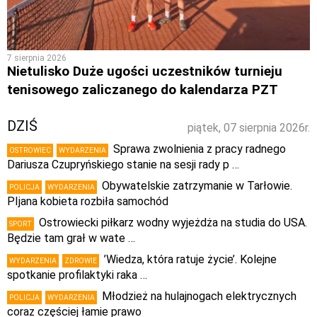
7 sierpnia 2026
Nietulisko Duże ugości uczestników turnieju
tenisowego zaliczanego do kalendarza PZT
DZIŚ
piątek, 07 sierpnia 2026r.
Sprawa zwolnienia z pracy radnego
OSTROWIEC
WYDARZENIA
Dariusza Czupryńskiego stanie na sesji rady p …
Obywatelskie zatrzymanie w Tarłowie.
POLICJA
WYDARZENIA
PIjana kobieta rozbiła samochód
Ostrowiecki piłkarz wodny wyjeżdża na studia do USA.
SPORT
Będzie tam grał w wate …
’Wiedza, która ratuje życie’. Kolejne
WYDARZENIA
ZDROWIE
spotkanie profilaktyki raka …
Młodzież na hulajnogach elektrycznych
POLICJA
WYDARZENIA
coraz częściej łamie prawo