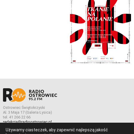
Ostrowiec Świętokrzyski
Al. 3 Maja 17 (Galeria Łysica)
tel. 41 266 22 66
redakcja@radioostrowiec.pl
Używamy ciasteczek, aby zapewnić najlepszą jakość