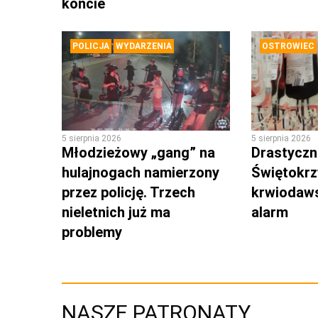
koncie
POLICJA
WYDARZENIA
OSTROWIEC
5 sierpnia 2026
5 sierpnia 2026
Młodzieżowy „gang” na
Drastyczni
hulajnogach namierzony
Świętokrz
przez policję. Trzech
krwiodaws
nieletnich już ma
alarm
problemy
NASZE PATRONATY