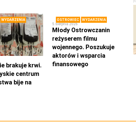
P
WYDARZENIA
OSTROWIEC
WYDARZENIA
5 sierpnia 2026
Młody Ostrowczanin
reżyserem filmu
wojennego. Poszukuje
aktorów i wsparcia
finansowego
e brakuje krwi.
yskie centrum
twa bije na