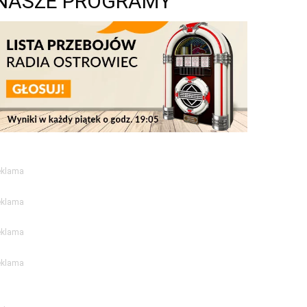
NASZE PROGRAMY
eklama
eklama
eklama
eklama