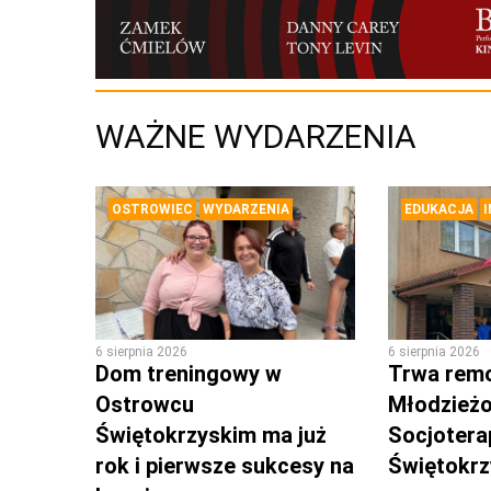
WAŻNE WYDARZENIA
OSTROWIEC
WYDARZENIA
EDUKACJA
6 sierpnia 2026
6 sierpnia 2026
Dom treningowy w
Trwa rem
Ostrowcu
Młodzież
Świętokrzyskim ma już
Socjotera
rok i pierwsze sukcesy na
Świętokr