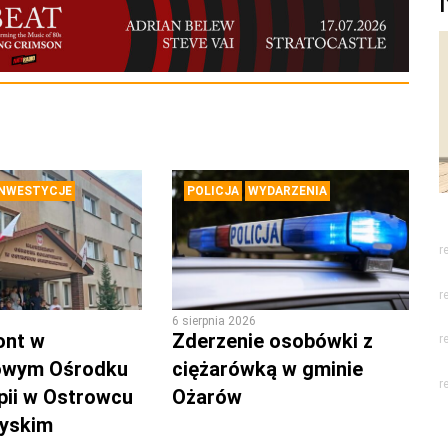
INWESTYCJE
POLICJA
WYDARZENIA
r
r
6 sierpnia 2026
ont w
Zderzenie osobówki z
r
owym Ośrodku
ciężarówką w gminie
r
pii w Ostrowcu
Ożarów
zyskim