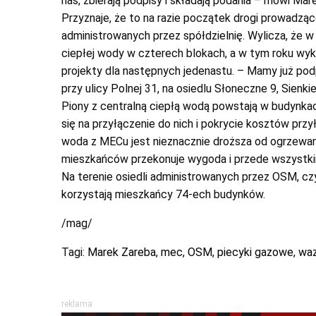
nas, zbierają podpisy i składają podania – mówi Mar
Przyznaje, że to na razie początek drogi prowadząc
administrowanych przez spółdzielnię. Wylicza, że w
ciepłej wody w czterech blokach, a w tym roku wyk
projekty dla następnych jedenastu. – Mamy już pod
przy ulicy Polnej 31, na osiedlu Słoneczne 9, Sienki
Piony z centralną ciepłą wodą powstają w budynka
się na przyłączenie do nich i pokrycie kosztów prz
woda z MECu jest nieznacznie droższa od ogrzewane
mieszkańców przekonuje wygoda i przede wszystk
Na terenie osiedli administrowanych przez OSM, cz
korzystają mieszkańcy 74-ech budynków.
/mag/
Tagi:
Marek Zareba
,
mec
,
OSM
,
piecyki gazowe
,
wa
reklama