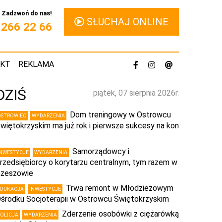
Zadzwoń do nas!
SŁUCHAJ ONLINE
1 266 22 66
AKT
REKLAMA
DZIŚ
piątek, 07 sierpnia 2026r.
Dom treningowy w Ostrowcu
OSTROWIEC
WYDARZENIA
więtokrzyskim ma już rok i pierwsze sukcesy na kon
…
Samorządowcy i
INWESTYCJE
WYDARZENIA
rzedsiębiorcy o korytarzu centralnym, tym razem w
zeszowie
Trwa remont w Młodzieżowym
EDUKACJA
INWESTYCJE
środku Socjoterapii w Ostrowcu Świętokrzyskim
Zderzenie osobówki z ciężarówką
POLICJA
WYDARZENIA