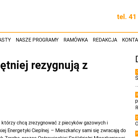
tel. 4
ASTY
NASZE PROGRAMY
RAMÓWKA
REDAKCJA
KONT
tniej rezygnują z
Ś
p
R
 którzy chcą zrezygnować z piecyków gazowych i
O
iej Energetyki Cieplnej. – Mieszkańcy sami się zwracają do