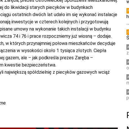
ek Zaręba, prezes Ostrowieckiej Spółdzielni Mieszkaniowej.
w
ej do likwidacji starych piecyków w budynkach
 ciągu ostatnich dwóch lat udało im się wykonać instalacje
h
onają inwestycje w czterech kolejnych i przygotowują
pisane umowy na wykonanie takich instalacji w budynku
ewicza 74 i 76 i prace rozpoczniemy już wiosną – dodaje.
Ś
ch, w których przynajmniej połowa mieszkańców decyduje
yłączenia w wysokości około 1 tysiąca złotych. Ciepła
z
j gazem, ale – jak podkreśla prezes Zaręba –
im kwestie bezpieczeństwa.
o
yli największą spółdzielnię z piecyków gazowych wciąż
m
p
zne