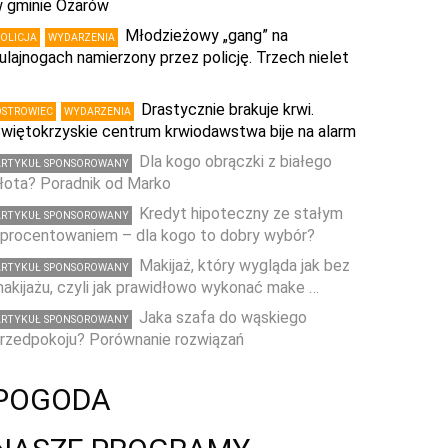
 gminie Ożarów
Młodzieżowy „gang” na
POLICJA
WYDARZENIA
ulajnogach namierzony przez policję. Trzech nielet
…
Drastycznie brakuje krwi.
OSTROWIEC
WYDARZENIA
więtokrzyskie centrum krwiodawstwa bije na alarm
Dla kogo obrączki z białego
ARTYKUŁ SPONSOROWANY
łota? Poradnik od Marko
Kredyt hipoteczny ze stałym
ARTYKUŁ SPONSOROWANY
procentowaniem – dla kogo to dobry wybór?
Makijaż, który wygląda jak bez
ARTYKUŁ SPONSOROWANY
akijażu, czyli jak prawidłowo wykonać make …
Jaka szafa do wąskiego
ARTYKUŁ SPONSOROWANY
rzedpokoju? Porównanie rozwiązań
POGODA