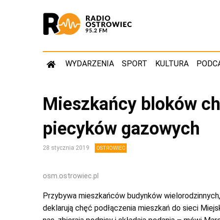
WYDARZENIA
SPORT
KULTURA
PODC
Mieszkańcy bloków chę
piecyków gazowych
28 stycznia 2019
OSTROWIEC
osm.ostrowiec.pl
Przybywa mieszkańców budynków wielorodzinnych,
deklarują chęć podłączenia mieszkań do sieci Miejsk