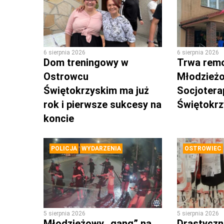
6 sierpnia 2026
6 sierpnia 2026
Dom treningowy w
Trwa rem
Ostrowcu
Młodzież
Świętokrzyskim ma już
Socjotera
rok i pierwsze sukcesy na
Świętokr
koncie
POLICJA
WYDARZENIA
OSTROWIEC
5 sierpnia 2026
5 sierpnia 2026
Młodzieżowy „gang” na
Drastyczni