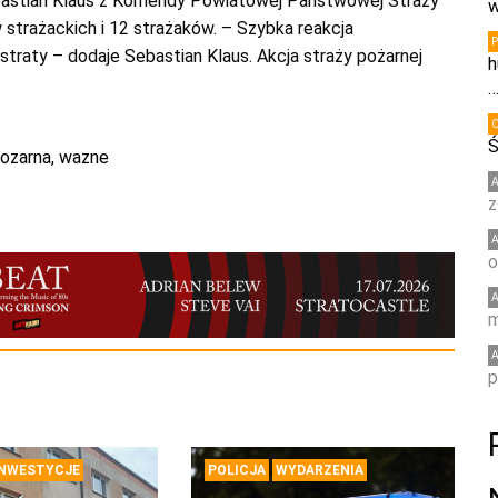
Sebastian Klaus z Komendy Powiatowej Państwowej Straży
w
strażackich i 12 strażaków. – Szybka reakcja
raty – dodaje Sebastian Klaus. Akcja straży pożarnej
h
Ś
pozarna
,
wazne
z
o
m
p
INWESTYCJE
POLICJA
WYDARZENIA