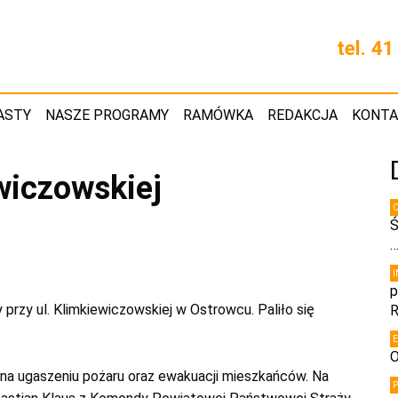
tel. 4
ASTY
NASZE PROGRAMY
RAMÓWKA
REDAKCJA
KONT
ewiczowskiej
Ś
p
 przy ul. Klimkiewiczowskiej w Ostrowcu. Paliło się
R
O
y na ugaszeniu pożaru oraz ewakuacji mieszkańców. Na