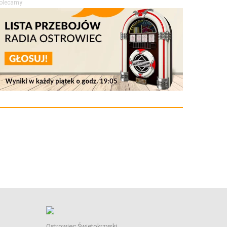
olecamy
Ostrowiec Świętokrzyski