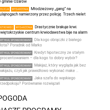
 gminie Ożarów
Młodzieżowy „gang” na
POLICJA
WYDARZENIA
ulajnogach namierzony przez policję. Trzech nielet
…
Drastycznie brakuje krwi.
OSTROWIEC
WYDARZENIA
więtokrzyskie centrum krwiodawstwa bije na alarm
Dla kogo obrączki z białego
ARTYKUŁ SPONSOROWANY
łota? Poradnik od Marko
Kredyt hipoteczny ze stałym
ARTYKUŁ SPONSOROWANY
procentowaniem – dla kogo to dobry wybór?
Makijaż, który wygląda jak bez
ARTYKUŁ SPONSOROWANY
akijażu, czyli jak prawidłowo wykonać make …
Jaka szafa do wąskiego
ARTYKUŁ SPONSOROWANY
rzedpokoju? Porównanie rozwiązań
POGODA