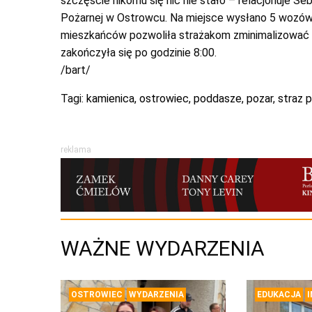
szczęście nikomu się nic nie stało – relacjonuje 
Pożarnej w Ostrowcu. Na miejsce wysłano 5 wozów 
mieszkańców pozwoliła strażakom zminimalizować st
zakończyła się po godzinie 8:00.
/bart/
Tagi:
kamienica
,
ostrowiec
,
poddasze
,
pozar
,
straz 
reklama
WAŻNE WYDARZENIA
OSTROWIEC
WYDARZENIA
EDUKACJA