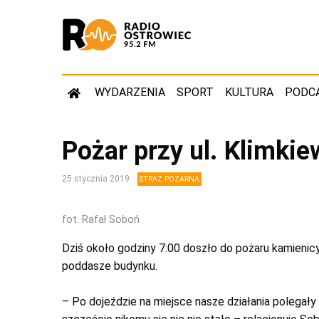
WYDARZENIA
SPORT
KULTURA
PODC
Pożar przy ul. Klimki
25 stycznia 2019
STRAŻ POŻARNA
fot. Rafał Soboń
Dziś około godziny 7:00 doszło do pożaru kamienicy
poddasze budynku.
– Po dojeździe na miejsce nasze działania polegał