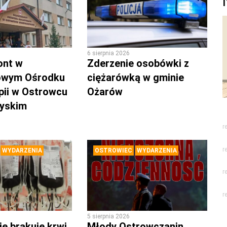
6 sierpnia 2026
ont w
Zderzenie osobówki z
owym Ośrodku
ciężarówką w gminie
pii w Ostrowcu
Ożarów
zyskim
r
r
WYDARZENIA
OSTROWIEC
WYDARZENIA
r
r
5 sierpnia 2026
e brakuje krwi.
Młody Ostrowczanin