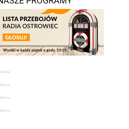
NASZE PROGRAMY
eklama
eklama
eklama
eklama