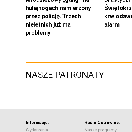
hulajnogach namierzony
Świętokrz
przez policję. Trzech
krwiodaws
nieletnich już ma
alarm
problemy
NASZE PATRONATY
Informacje:
Radio Ostrowiec:
Wydarzenia
Nasze programy