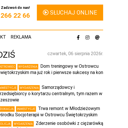
Zadzwoń do nas!
SŁUCHAJ ONLINE
1 266 22 66
AKT
REKLAMA
DZIŚ
czwartek, 06 sierpnia 2026r.
Dom treningowy w Ostrowcu
OSTROWIEC
WYDARZENIA
więtokrzyskim ma już rok i pierwsze sukcesy na kon
…
Samorządowcy i
INWESTYCJE
WYDARZENIA
rzedsiębiorcy o korytarzu centralnym, tym razem w
zeszowie
Trwa remont w Młodzieżowym
EDUKACJA
INWESTYCJE
środku Socjoterapii w Ostrowcu Świętokrzyskim
Zderzenie osobówki z ciężarówką
POLICJA
WYDARZENIA