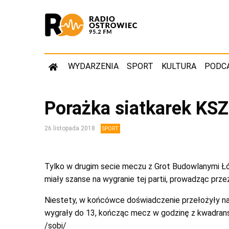
WYDARZENIA
SPORT
KULTURA
PODC
Porażka siatkarek KS
26 listopada 2018
SPORT
Tylko w drugim secie meczu z Grot Budowlanymi Łód
miały szanse na wygranie tej partii, prowadząc prze
Niestety, w końcówce doświadczenie przełożyły na 
wygrały do 13, kończąc mecz w godzinę z kwadran
/sobi/