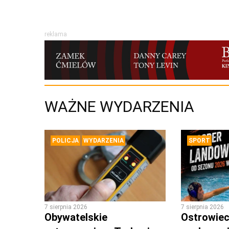
reklama
WAŻNE WYDARZENIA
POLICJA
WYDARZENIA
SPORT
7 sierpnia 2026
7 sierpnia 2026
Obywatelskie
Ostrowieck