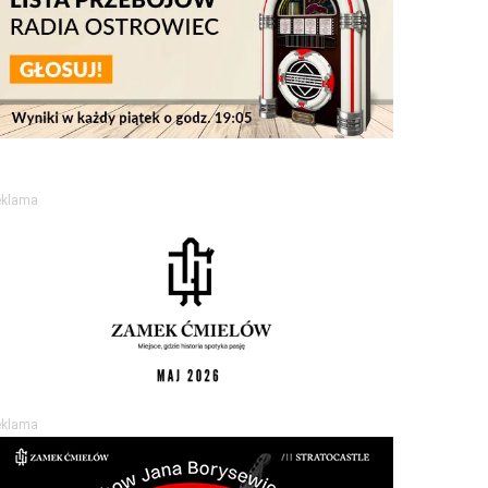
eklama
eklama