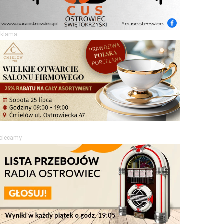
eklama
olecamy