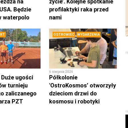
eżdża na
życie’. Kolejne spotkanie
 USA. Będzie
profilaktyki raka przed
w waterpolo
nami
RT
OSTROWIEC
WYDARZENIA
r
6 sierpnia 2026
o Duże ugości
Półkolonie
ów turnieju
'OstroKosmos’ otworzyły
o zaliczanego
dzieciom drzwi do
arza PZT
kosmosu i robotyki
r