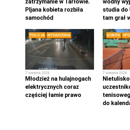
zatrzymanie w Tarłowie.
wodny wyj
PIjana kobieta rozbiła
studia do
samochód
tam grał 
POLICJA
WYDARZENIA
KUNÓW
SPO
7 sierpnia 2026
7 sierpnia 2026
Młodzież na hulajnogach
Nietulisk
elektrycznych coraz
uczestnik
częściej łamie prawo
tenisoweg
do kalend