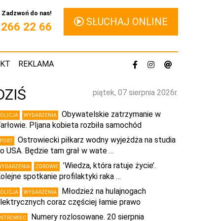
Zadzwoń do nas!
SŁUCHAJ ONLINE
1 266 22 66
AKT
REKLAMA
DZIŚ
piątek, 07 sierpnia 2026r.
Obywatelskie zatrzymanie w
POLICJA
WYDARZENIA
arłowie. PIjana kobieta rozbiła samochód
Ostrowiecki piłkarz wodny wyjeżdża na studia
SPORT
o USA. Będzie tam grał w wate …
’Wiedza, która ratuje życie’.
WYDARZENIA
ZDROWIE
olejne spotkanie profilaktyki raka …
Młodzież na hulajnogach
POLICJA
WYDARZENIA
lektrycznych coraz częściej łamie prawo
Numery rozlosowane. 20 sierpnia
OSTROWIEC