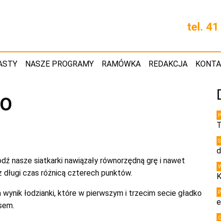
tel. 4
ASTY
NASZE PROGRAMY
RAMÓWKA
REDAKCJA
KONT
ZO
T
d
ź nasze siatkarki nawiązały równorzędną grę i nawet
z długi czas różnicą czterech punktów.
K
wynik łodzianki, które w pierwszym i trzecim secie gładko
e
sem.