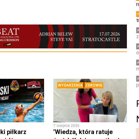
r
t
z
o
m
p
WYDARZENIA
ZDROWIE
7 sierpnia 2026
i piłkarz
’Wiedza, która ratuje