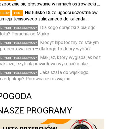
ozpocznie się głosowanie w ramach ostrowiecki …
Nietulisko Duże ugości uczestników
KUNÓW
SPORT
urnieju tenisowego zaliczanego do kalenda …
Dla kogo obrączki z białego
ARTYKUŁ SPONSOROWANY
łota? Poradnik od Marko
Kredyt hipoteczny ze stałym
ARTYKUŁ SPONSOROWANY
procentowaniem – dla kogo to dobry wybór?
Makijaż, który wygląda jak bez
ARTYKUŁ SPONSOROWANY
akijażu, czyli jak prawidłowo wykonać make …
Jaka szafa do wąskiego
ARTYKUŁ SPONSOROWANY
rzedpokoju? Porównanie rozwiązań
POGODA
NASZE PROGRAMY