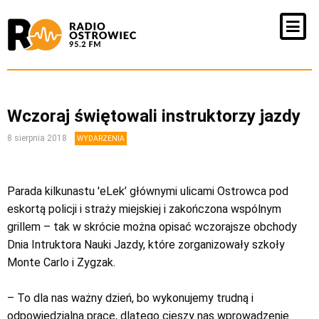
Wczoraj świętowali instruktorzy jazdy
8 sierpnia 2018
WYDARZENIA
Parada kilkunastu 'eLek’ głównymi ulicami Ostrowca pod
eskortą policji i straży miejskiej i zakończona wspólnym
grillem – tak w skrócie można opisać wczorajsze obchody
Dnia Intruktora Nauki Jazdy, które zorganizowały szkoły
Monte Carlo i Zygzak.
– To dla nas ważny dzień, bo wykonujemy trudną i
odpowiedzialną pracę, dlatego cieszy nas wprowadzenie