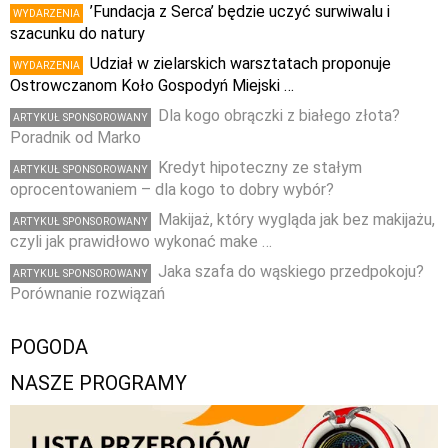
’Fundacja z Serca’ będzie uczyć surwiwalu i
WYDARZENIA
szacunku do natury
Udział w zielarskich warsztatach proponuje
WYDARZENIA
Ostrowczanom Koło Gospodyń Miejski …
Dla kogo obrączki z białego złota?
ARTYKUŁ SPONSOROWANY
Poradnik od Marko
Kredyt hipoteczny ze stałym
ARTYKUŁ SPONSOROWANY
oprocentowaniem – dla kogo to dobry wybór?
Makijaż, który wygląda jak bez makijażu,
ARTYKUŁ SPONSOROWANY
czyli jak prawidłowo wykonać make …
Jaka szafa do wąskiego przedpokoju?
ARTYKUŁ SPONSOROWANY
Porównanie rozwiązań
POGODA
NASZE PROGRAMY