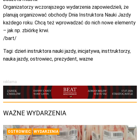
Organizatorzy wczorajszego wydarzenia zapowiedzieli, że
planują organizować obchody Dnia Instruktora Nauki Jazdy
każdego roku. Chcą też wprowadzać do nich nowe elementy
– jak np. zbiórkę krwi.
/bart/
Tagi:
dzień instruktora nauki jazdy
,
inicjatywa
,
insttruktorzy
,
nauka jazdy
,
ostrowiec
,
prezydent
,
wazne
reklama
WAŻNE WYDARZENIA
OSTROWIEC
WYDARZENIA