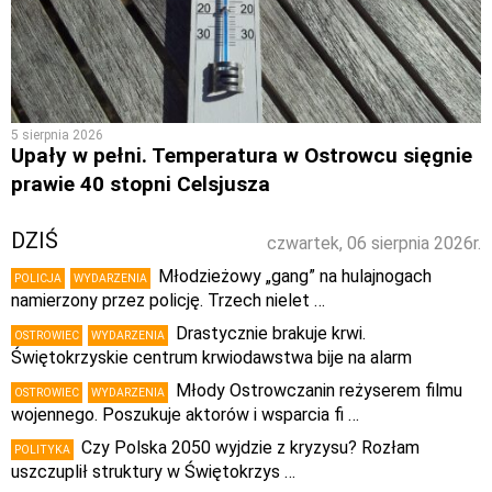
5 sierpnia 2026
Upały w pełni. Temperatura w Ostrowcu sięgnie
prawie 40 stopni Celsjusza
DZIŚ
czwartek, 06 sierpnia 2026r.
Młodzieżowy „gang” na hulajnogach
POLICJA
WYDARZENIA
namierzony przez policję. Trzech nielet …
Drastycznie brakuje krwi.
OSTROWIEC
WYDARZENIA
Świętokrzyskie centrum krwiodawstwa bije na alarm
Młody Ostrowczanin reżyserem filmu
OSTROWIEC
WYDARZENIA
wojennego. Poszukuje aktorów i wsparcia fi …
Czy Polska 2050 wyjdzie z kryzysu? Rozłam
POLITYKA
uszczuplił struktury w Świętokrzys …