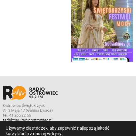
Ostrowiec Świętokrzyski
Al. 3 Maja 17 (Galeria Łysica)
tel. 41 266 22 66
redakcja@radioostrowiec.pl
Używamy ciasteczek, aby zapewnić najlepszą jakość
korzystania z naszej witryny.