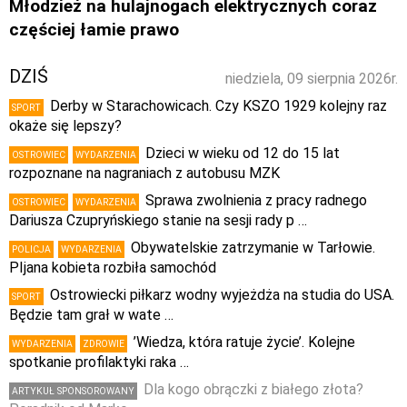
Młodzież na hulajnogach elektrycznych coraz
częściej łamie prawo
DZIŚ
niedziela, 09 sierpnia 2026r.
Derby w Starachowicach. Czy KSZO 1929 kolejny raz
SPORT
okaże się lepszy?
Dzieci w wieku od 12 do 15 lat
OSTROWIEC
WYDARZENIA
rozpoznane na nagraniach z autobusu MZK
Sprawa zwolnienia z pracy radnego
OSTROWIEC
WYDARZENIA
Dariusza Czupryńskiego stanie na sesji rady p …
Obywatelskie zatrzymanie w Tarłowie.
POLICJA
WYDARZENIA
PIjana kobieta rozbiła samochód
Ostrowiecki piłkarz wodny wyjeżdża na studia do USA.
SPORT
Będzie tam grał w wate …
’Wiedza, która ratuje życie’. Kolejne
WYDARZENIA
ZDROWIE
spotkanie profilaktyki raka …
Dla kogo obrączki z białego złota?
ARTYKUŁ SPONSOROWANY