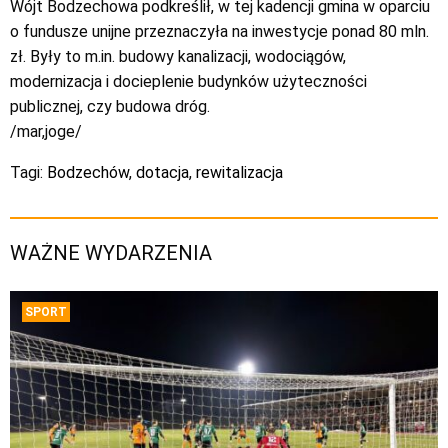
Wójt Bodzechowa podkreślił, w tej kadencji gmina w oparciu
o fundusze unijne przeznaczyła na inwestycje ponad 80 mln.
zł. Były to m.in. budowy kanalizacji, wodociągów,
modernizacja i docieplenie budynków użyteczności
publicznej, czy budowa dróg.
/mar,joge/
Tagi:
Bodzechów
,
dotacja
,
rewitalizacja
WAŻNE WYDARZENIA
SPORT