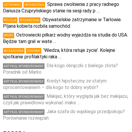
Sprawa zwolnienia z pracy radnego
OSTROWIEC
WYDARZENIA
Dariusza Czupryńskiego stanie na sesji rady p …
Obywatelskie zatrzymanie w Tarłowie.
POLICJA
WYDARZENIA
PIjana kobieta rozbiła samochód
Ostrowiecki piłkarz wodny wyjeżdża na studia do USA.
SPORT
Będzie tam grał w wate …
’Wiedza, która ratuje życie’. Kolejne
WYDARZENIA
ZDROWIE
spotkanie profilaktyki raka …
Dla kogo obrączki z białego złota?
ARTYKUŁ SPONSOROWANY
Poradnik od Marko
Kredyt hipoteczny ze stałym
ARTYKUŁ SPONSOROWANY
oprocentowaniem – dla kogo to dobry wybór?
Makijaż, który wygląda jak bez makijażu,
ARTYKUŁ SPONSOROWANY
czyli jak prawidłowo wykonać make …
Jaka szafa do wąskiego przedpokoju?
ARTYKUŁ SPONSOROWANY
Porównanie rozwiązań