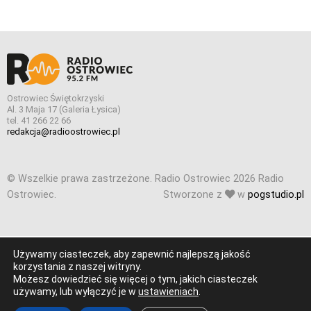
Ostrowiec Świętokrzyski
Al. 3 Maja 17 (Galeria Łysica)
tel. 41 266 22 66
redakcja@radioostrowiec.pl
© Wszelkie prawa zastrzeżone. Radio Ostrowiec 2026 Radio
Ostrowiec.
Stworzone z
w
pogstudio.pl
Używamy ciasteczek, aby zapewnić najlepszą jakość
korzystania z naszej witryny.
Możesz dowiedzieć się więcej o tym, jakich ciasteczek
używamy, lub wyłączyć je w
ustawieniach
.