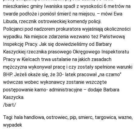
mieszkaniec gminy Iwaniska spadł z wysokości 6 metrów na
twarde podłoże i poniósł śmierć na miejscu. – mówi Ewa
Libuda, rzecznik ostrowieckiej komendy policji.
Policjanci pod nadzorem prokuratora wyjaśniają okoliczności
wypadku. Na miejsce zdarzenia wezwano też Państwową
Inspekcję Pracy. Jak się dowiedzieliśmy od Barbary
Kaszyckiej rzecznika prasowego Okręgowego Inspektoratu
Pracy w Kielcach trwa ustalanie na jakich zasadach
mężczyzna wykonywał pracę i czy zostały spełnione warunki
BHP. Jeżeli okaże się, że 30- latek pracował „na czarno”
wówczas wobec wykonawcy zostanie wszczęte
postępowanie karno- administracyjne – dodaje Barbara
Kaszycka.
/bart/
Tagi:
hala handlowa
,
ostrowiec
,
pip
,
smierc
,
targowica
,
wazne
,
wypadek