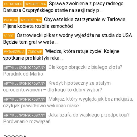
Sprawa zwolnienia z pracy radnego
OSTROWIEC
WYDARZENIA
Dariusza Czupryńskiego stanie na sesji rady p …
Obywatelskie zatrzymanie w Tarłowie.
POLICJA
WYDARZENIA
PIjana kobieta rozbiła samochód
Ostrowiecki piłkarz wodny wyjeżdża na studia do USA.
SPORT
Będzie tam grał w wate …
’Wiedza, która ratuje życie’. Kolejne
WYDARZENIA
ZDROWIE
spotkanie profilaktyki raka …
Dla kogo obrączki z białego złota?
ARTYKUŁ SPONSOROWANY
Poradnik od Marko
Kredyt hipoteczny ze stałym
ARTYKUŁ SPONSOROWANY
oprocentowaniem – dla kogo to dobry wybór?
Makijaż, który wygląda jak bez makijażu,
ARTYKUŁ SPONSOROWANY
czyli jak prawidłowo wykonać make …
Jaka szafa do wąskiego przedpokoju?
ARTYKUŁ SPONSOROWANY
Porównanie rozwiązań