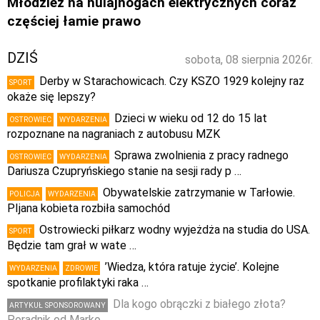
Młodzież na hulajnogach elektrycznych coraz
częściej łamie prawo
DZIŚ
sobota, 08 sierpnia 2026r.
Derby w Starachowicach. Czy KSZO 1929 kolejny raz
SPORT
okaże się lepszy?
Dzieci w wieku od 12 do 15 lat
OSTROWIEC
WYDARZENIA
rozpoznane na nagraniach z autobusu MZK
Sprawa zwolnienia z pracy radnego
OSTROWIEC
WYDARZENIA
Dariusza Czupryńskiego stanie na sesji rady p …
Obywatelskie zatrzymanie w Tarłowie.
POLICJA
WYDARZENIA
PIjana kobieta rozbiła samochód
Ostrowiecki piłkarz wodny wyjeżdża na studia do USA.
SPORT
Będzie tam grał w wate …
’Wiedza, która ratuje życie’. Kolejne
WYDARZENIA
ZDROWIE
spotkanie profilaktyki raka …
Dla kogo obrączki z białego złota?
ARTYKUŁ SPONSOROWANY
Poradnik od Marko