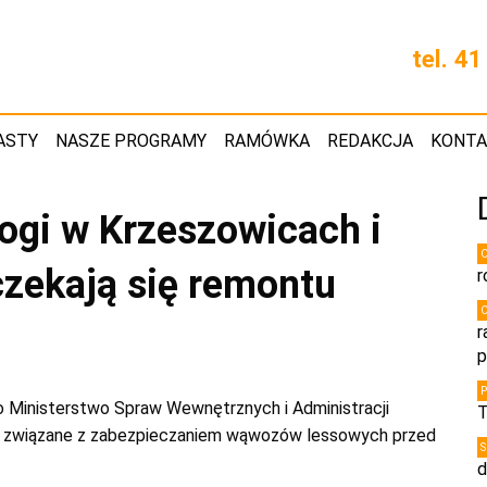
tel. 4
ASTY
NASZE PROGRAMY
RAMÓWKA
REDAKCJA
KONT
ogi w Krzeszowicach i
zekają się remontu
r
r
p
ło Ministerstwo Spraw Wewnętrznych i Administracji
T
e związane z zabezpieczaniem wąwozów lessowych przed
d