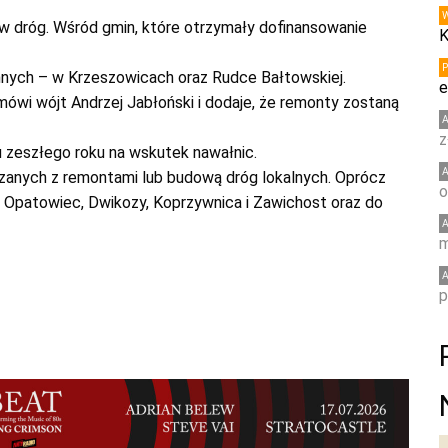
 dróg. Wśród gmin, które otrzymały dofinansowanie
K
nych – w Krzeszowicach oraz Rudce Bałtowskiej.
e
mówi wójt Andrzej Jabłoński i dodaje, że remonty zostaną
z
u zeszłego roku na wskutek nawałnic.
zanych z remontami lub budową dróg lokalnych. Oprócz
o
k, Opatowiec, Dwikozy, Koprzywnica i Zawichost oraz do
m
p