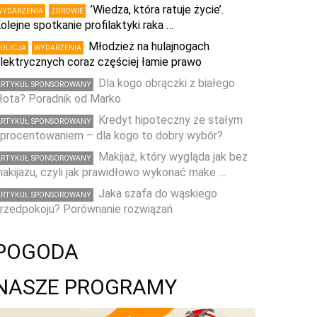
’Wiedza, która ratuje życie’.
WYDARZENIA
ZDROWIE
olejne spotkanie profilaktyki raka …
Młodzież na hulajnogach
POLICJA
WYDARZENIA
lektrycznych coraz częściej łamie prawo
Dla kogo obrączki z białego
ARTYKUŁ SPONSOROWANY
łota? Poradnik od Marko
Kredyt hipoteczny ze stałym
ARTYKUŁ SPONSOROWANY
procentowaniem – dla kogo to dobry wybór?
Makijaż, który wygląda jak bez
ARTYKUŁ SPONSOROWANY
akijażu, czyli jak prawidłowo wykonać make …
Jaka szafa do wąskiego
ARTYKUŁ SPONSOROWANY
rzedpokoju? Porównanie rozwiązań
POGODA
NASZE PROGRAMY