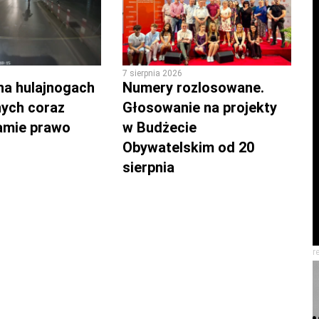
7 sierpnia 2026
na hulajnogach
Numery rozlosowane.
nych coraz
Głosowanie na projekty
łamie prawo
w Budżecie
Obywatelskim od 20
sierpnia
r