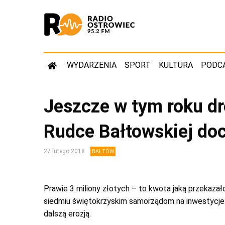
WYDARZENIA
SPORT
KULTURA
PODC
Jeszcze w tym roku dr
Rudce Bałtowskiej doc
27 lutego 2018
BAŁTÓW
Prawie 3 miliony złotych – to kwota jaką przekaza
siedmiu świętokrzyskim samorządom na inwestycj
dalszą erozją.