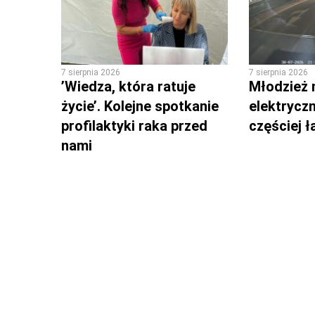
7 sierpnia 2026
7 sierpnia 2026
’Wiedza, która ratuje
Młodzież 
życie’. Kolejne spotkanie
elektrycz
profilaktyki raka przed
częściej 
nami