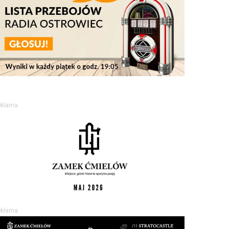
eklama
eklama