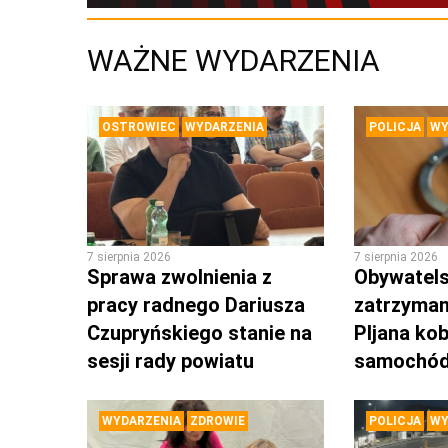
WAŻNE WYDARZENIA
OSTROWIEC
WYDARZENIA
POLICJA
WY
7 sierpnia 2026
7 sierpnia 2026
Sprawa zwolnienia z
Obywatels
pracy radnego Dariusza
zatrzyman
Czupryńskiego stanie na
PIjana kob
sesji rady powiatu
samochó
WYDARZENIA
ZDROWIE
POLICJA
WY