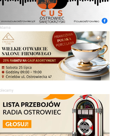
eklama
olecamy