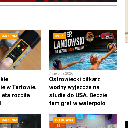
DARZENIA
SPORT
r
7 sierpnia 2026
kie
Ostrowiecki piłkarz
ie w Tarłowie.
wodny wyjeżdża na
ieta rozbiła
studia do USA. Będzie
d
tam grał w waterpolo
r
DARZENIA
OSTROWIEC