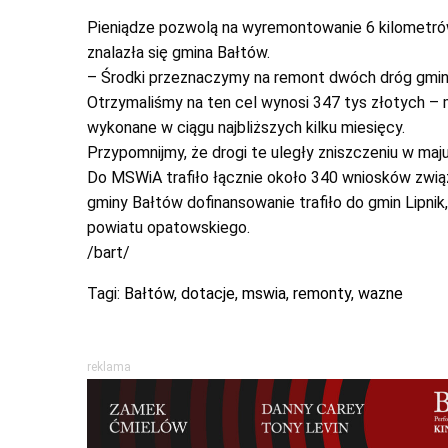
Pieniądze pozwolą na wyremontowanie 6 kilometrów
znalazła się gmina Bałtów.
– Środki przeznaczymy na remont dwóch dróg gmin
Otrzymaliśmy na ten cel wynosi 347 tys złotych – 
wykonane w ciągu najbliższych kilku miesięcy.
Przypomnijmy, że drogi te uległy zniszczeniu w maj
Do MSWiA trafiło łącznie około 340 wniosków zwią
gminy Bałtów dofinansowanie trafiło do gmin Lipni
powiatu opatowskiego.
/bart/
Tagi:
Bałtów
,
dotacje
,
mswia
,
remonty
,
wazne
reklama