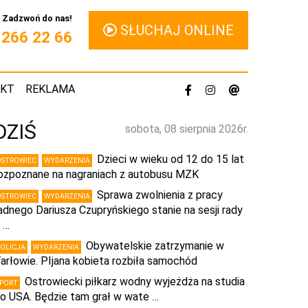
Zadzwoń do nas!
SŁUCHAJ ONLINE
1 266 22 66
AKT
REKLAMA
DZIŚ
sobota, 08 sierpnia 2026r.
Dzieci w wieku od 12 do 15 lat
OSTROWIEC
WYDARZENIA
ozpoznane na nagraniach z autobusu MZK
Sprawa zwolnienia z pracy
OSTROWIEC
WYDARZENIA
adnego Dariusza Czupryńskiego stanie na sesji rady
 …
Obywatelskie zatrzymanie w
POLICJA
WYDARZENIA
arłowie. PIjana kobieta rozbiła samochód
Ostrowiecki piłkarz wodny wyjeżdża na studia
SPORT
o USA. Będzie tam grał w wate …