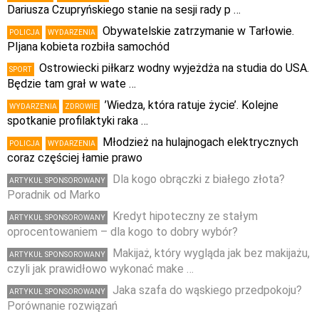
Dariusza Czupryńskiego stanie na sesji rady p …
Obywatelskie zatrzymanie w Tarłowie.
POLICJA
WYDARZENIA
PIjana kobieta rozbiła samochód
Ostrowiecki piłkarz wodny wyjeżdża na studia do USA.
SPORT
Będzie tam grał w wate …
’Wiedza, która ratuje życie’. Kolejne
WYDARZENIA
ZDROWIE
spotkanie profilaktyki raka …
Młodzież na hulajnogach elektrycznych
POLICJA
WYDARZENIA
coraz częściej łamie prawo
Dla kogo obrączki z białego złota?
ARTYKUŁ SPONSOROWANY
Poradnik od Marko
Kredyt hipoteczny ze stałym
ARTYKUŁ SPONSOROWANY
oprocentowaniem – dla kogo to dobry wybór?
Makijaż, który wygląda jak bez makijażu,
ARTYKUŁ SPONSOROWANY
czyli jak prawidłowo wykonać make …
Jaka szafa do wąskiego przedpokoju?
ARTYKUŁ SPONSOROWANY
Porównanie rozwiązań