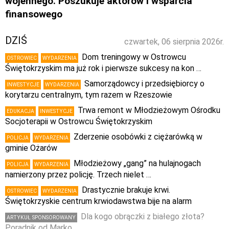
wojennego. Poszukuje aktorów i wsparcia
finansowego
DZIŚ
czwartek, 06 sierpnia 2026r.
Dom treningowy w Ostrowcu
OSTROWIEC
WYDARZENIA
Świętokrzyskim ma już rok i pierwsze sukcesy na kon …
Samorządowcy i przedsiębiorcy o
INWESTYCJE
WYDARZENIA
korytarzu centralnym, tym razem w Rzeszowie
Trwa remont w Młodzieżowym Ośrodku
EDUKACJA
INWESTYCJE
Socjoterapii w Ostrowcu Świętokrzyskim
Zderzenie osobówki z ciężarówką w
POLICJA
WYDARZENIA
gminie Ożarów
Młodzieżowy „gang” na hulajnogach
POLICJA
WYDARZENIA
namierzony przez policję. Trzech nielet …
Drastycznie brakuje krwi.
OSTROWIEC
WYDARZENIA
Świętokrzyskie centrum krwiodawstwa bije na alarm
Dla kogo obrączki z białego złota?
ARTYKUŁ SPONSOROWANY
Poradnik od Marko