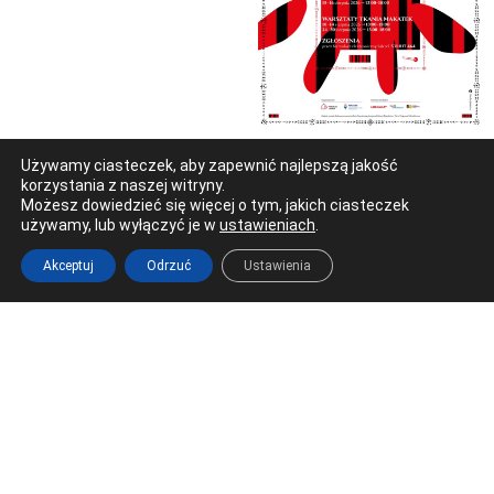
Używamy ciasteczek, aby zapewnić najlepszą jakość
korzystania z naszej witryny.
Możesz dowiedzieć się więcej o tym, jakich ciasteczek
używamy, lub wyłączyć je w
ustawieniach
.
Akceptuj
Odrzuć
Ustawienia
Ostrowiec Świętokrzyski
Al. 3 Maja 17 (Galeria Łysica)
tel. 41 266 22 66
redakcja@radioostrowiec.pl
© Wszelkie prawa zastrzeżone. Radio Ostrowiec 2026 Radio
Ostrowiec.
Stworzone z
w
pogstudio.pl