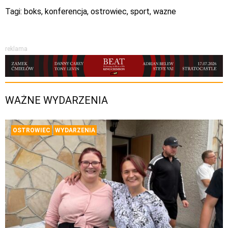
Tagi:
boks
,
konferencja
,
ostrowiec
,
sport
,
wazne
reklama
WAŻNE WYDARZENIA
OSTROWIEC
WYDARZENIA