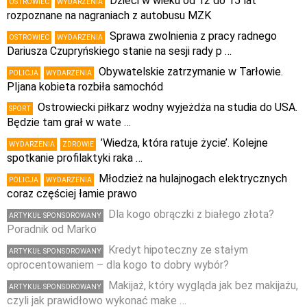
Dzieci w wieku od 12 do 15 lat
OSTROWIEC
WYDARZENIA
rozpoznane na nagraniach z autobusu MZK
Sprawa zwolnienia z pracy radnego
OSTROWIEC
WYDARZENIA
Dariusza Czupryńskiego stanie na sesji rady p …
Obywatelskie zatrzymanie w Tarłowie.
POLICJA
WYDARZENIA
PIjana kobieta rozbiła samochód
Ostrowiecki piłkarz wodny wyjeżdża na studia do USA.
SPORT
Będzie tam grał w wate …
’Wiedza, która ratuje życie’. Kolejne
WYDARZENIA
ZDROWIE
spotkanie profilaktyki raka …
Młodzież na hulajnogach elektrycznych
POLICJA
WYDARZENIA
coraz częściej łamie prawo
Dla kogo obrączki z białego złota?
ARTYKUŁ SPONSOROWANY
Poradnik od Marko
Kredyt hipoteczny ze stałym
ARTYKUŁ SPONSOROWANY
oprocentowaniem – dla kogo to dobry wybór?
Makijaż, który wygląda jak bez makijażu,
ARTYKUŁ SPONSOROWANY
czyli jak prawidłowo wykonać make …