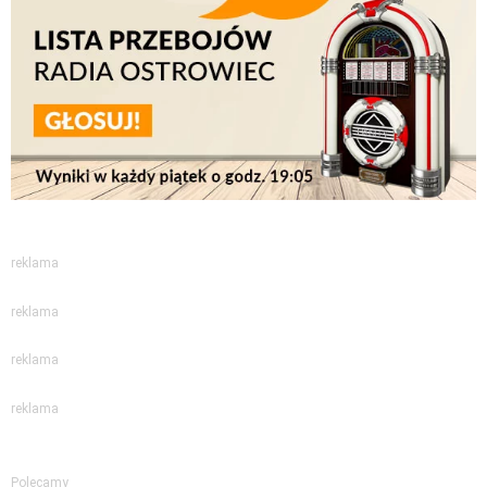
reklama
reklama
reklama
reklama
Polecamy