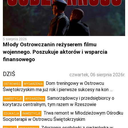
5 sierpnia 2026
Młody Ostrowczanin reżyserem filmu
wojennego. Poszukuje aktorów i wsparcia
finansowego
DZIŚ
czwartek, 06 sierpnia 2026r.
Dom treningowy w Ostrowcu
OSTROWIEC
WYDARZENIA
Świętokrzyskim ma już rok i pierwsze sukcesy na kon …
Samorządowcy i przedsiębiorcy o
INWESTYCJE
WYDARZENIA
korytarzu centralnym, tym razem w Rzeszowie
Trwa remont w Młodzieżowym Ośrodku
EDUKACJA
INWESTYCJE
Socjoterapii w Ostrowcu Świętokrzyskim
Zderzenie osobówki z ciężarówką w