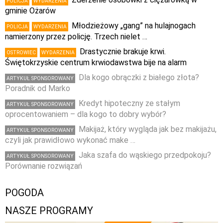
POLICJA
WYDARZENIA
gminie Ożarów
Młodzieżowy „gang” na hulajnogach
POLICJA
WYDARZENIA
namierzony przez policję. Trzech nielet …
Drastycznie brakuje krwi.
OSTROWIEC
WYDARZENIA
Świętokrzyskie centrum krwiodawstwa bije na alarm
Dla kogo obrączki z białego złota?
ARTYKUŁ SPONSOROWANY
Poradnik od Marko
Kredyt hipoteczny ze stałym
ARTYKUŁ SPONSOROWANY
oprocentowaniem – dla kogo to dobry wybór?
Makijaż, który wygląda jak bez makijażu,
ARTYKUŁ SPONSOROWANY
czyli jak prawidłowo wykonać make …
Jaka szafa do wąskiego przedpokoju?
ARTYKUŁ SPONSOROWANY
Porównanie rozwiązań
POGODA
NASZE PROGRAMY