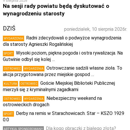
9 sierpnia 2026
Na sesji rady powiatu będą dyskutować o
wynagrodzeniu starosty
DZIŚ
poniedziałek, 10 sierpnia 2026r.
Radni zdecydowali o podwyżce wynagrodzenia
WYDARZENIA
dla starosty Agnieszki Rogalińskiej
Wysoki poziom, piękna pogoda i ostra rywalizacja. Na
SPORT
Gutwinie odbył się kolej …
Ostrowczanie sadzili własne zioła. To
OSTROWIEC
WYDARZENIA
akcja przygotowana przez miejskie gospod …
Goście Miejskiej Biblioteki Publicznej
KULTURA
OSTROWIEC
mierzyli się z kryminalnymi zagadkami
Niebezpieczny weekend na
OSTROWIEC
WYDARZENIA
ostrowieckich drogach
Derby na remis w Starachowicach. Star – KSZO 1929
SPORT
0:0
Dla kogo obrączki z białego złota?
ARTYKUŁ SPONSOROWANY