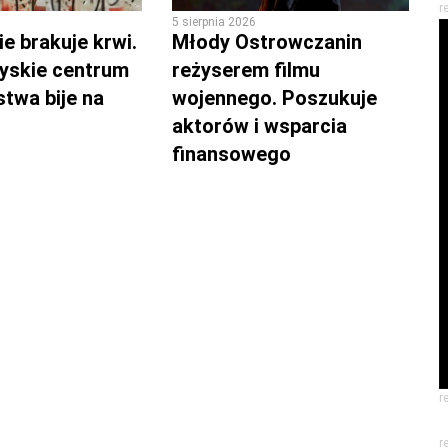
r
5 sierpnia 2026
e brakuje krwi.
Młody Ostrowczanin
yskie centrum
reżyserem filmu
twa bije na
wojennego. Poszukuje
aktorów i wsparcia
finansowego
r
r