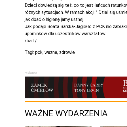
Dzieci dowiedzą się też, co to jest łańcuch ratun
różnych sytuacjach. W ramach akcji ” Dziel się uś
jak dbać o higienę jamy ustnej.
Jak podaje Beata Barska-Jagiełło z PCK nie zabrakn
upominków dla uczestników warsztatów.
/bart/
Tagi:
pck
,
wazne
,
zdrowie
reklama
WAŻNE WYDARZENIA