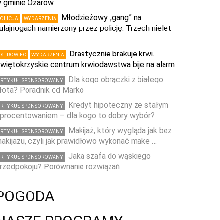
 gminie Ożarów
Młodzieżowy „gang” na
POLICJA
WYDARZENIA
ulajnogach namierzony przez policję. Trzech nielet
…
Drastycznie brakuje krwi.
OSTROWIEC
WYDARZENIA
więtokrzyskie centrum krwiodawstwa bije na alarm
Dla kogo obrączki z białego
ARTYKUŁ SPONSOROWANY
łota? Poradnik od Marko
Kredyt hipoteczny ze stałym
ARTYKUŁ SPONSOROWANY
procentowaniem – dla kogo to dobry wybór?
Makijaż, który wygląda jak bez
ARTYKUŁ SPONSOROWANY
akijażu, czyli jak prawidłowo wykonać make …
Jaka szafa do wąskiego
ARTYKUŁ SPONSOROWANY
rzedpokoju? Porównanie rozwiązań
POGODA