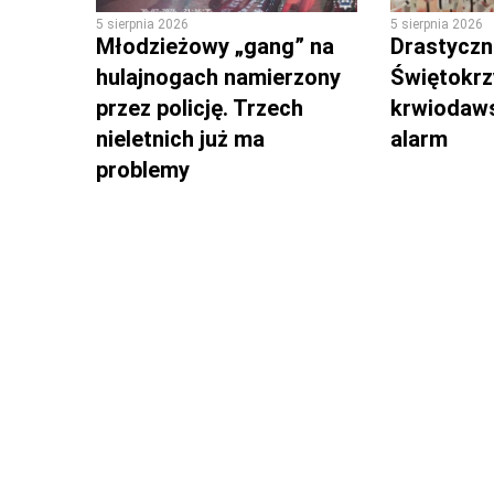
5 sierpnia 2026
5 sierpnia 2026
Młodzieżowy „gang” na
Drastyczni
hulajnogach namierzony
Świętokrz
przez policję. Trzech
krwiodaws
nieletnich już ma
alarm
problemy