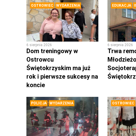
OSTROWIEC
WYDARZENIA
EDUKACJA
6 sierpnia 2026
6 sierpnia 2026
Dom treningowy w
Trwa rem
Ostrowcu
Młodzież
Świętokrzyskim ma już
Socjotera
rok i pierwsze sukcesy na
Świętokr
koncie
POLICJA
WYDARZENIA
OSTROWIEC