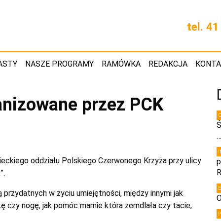
tel. 4
ASTY
NASZE PROGRAMY
RAMÓWKA
REDAKCJA
KONT
ganizowane przez PCK
Ś
wieckiego oddziału Polskiego Czerwonego Krzyża przy ulicy
p
R
”.
przydatnych w życiu umiejętności, między innymi jak
O
kę czy nogę, jak pomóc mamie która zemdlała czy tacie,