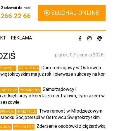
Zadzwoń do nas!
SŁUCHAJ ONLINE
1 266 22 66
AKT
REKLAMA
DZIŚ
piątek, 07 sierpnia 2026r.
Dom treningowy w Ostrowcu
OSTROWIEC
WYDARZENIA
więtokrzyskim ma już rok i pierwsze sukcesy na kon
…
Samorządowcy i
INWESTYCJE
WYDARZENIA
rzedsiębiorcy o korytarzu centralnym, tym razem w
zeszowie
Trwa remont w Młodzieżowym
EDUKACJA
INWESTYCJE
środku Socjoterapii w Ostrowcu Świętokrzyskim
Zderzenie osobówki z ciężarówką
POLICJA
WYDARZENIA