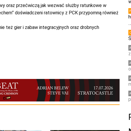
w
kowy oraz przećwiczą jak wezwać służby ratunkowe w
miechem” doświadczeni ratownicy z PCK przypomną również
h
ie też gier i zabaw integracyjnych oraz drobnych
Ś
z
o
m
p