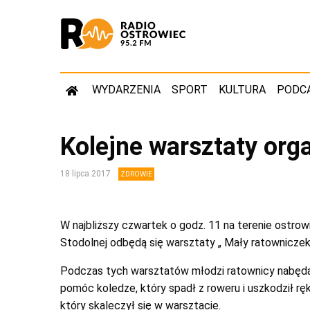
WYDARZENIA
SPORT
KULTURA
PODC
Kolejne warsztaty or
18 lipca 2017
ZDROWIE
W najbliższy czwartek o godz. 11 na terenie ostro
Stodolnej odbędą się warsztaty „ Mały ratowniczek
Podczas tych warsztatów młodzi ratownicy nabędą 
pomóc koledze, który spadł z roweru i uszkodził rę
który skaleczył się w warsztacie.