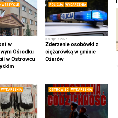
INWESTYCJE
POLICJA
WYDARZENIA
6 sierpnia 2026
ont w
Zderzenie osobówki z
owym Ośrodku
ciężarówką w gminie
pii w Ostrowcu
Ożarów
zyskim
r
WYDARZENIA
OSTROWIEC
WYDARZENIA