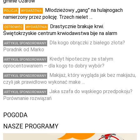
gminie Ożarów
Młodzieżowy „gang” na hulajnogach
POLICJA
WYDARZENIA
namierzony przez policję. Trzech nielet …
Drastycznie brakuje krwi.
OSTROWIEC
WYDARZENIA
Świętokrzyskie centrum krwiodawstwa bije na alarm
Dla kogo obrączki z białego złota?
ARTYKUŁ SPONSOROWANY
Poradnik od Marko
Kredyt hipoteczny ze stałym
ARTYKUŁ SPONSOROWANY
oprocentowaniem – dla kogo to dobry wybór?
Makijaż, który wygląda jak bez makijażu,
ARTYKUŁ SPONSOROWANY
czyli jak prawidłowo wykonać make …
Jaka szafa do wąskiego przedpokoju?
ARTYKUŁ SPONSOROWANY
Porównanie rozwiązań
POGODA
NASZE PROGRAMY