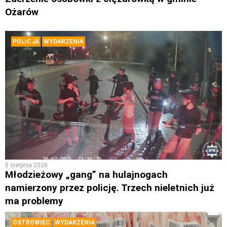
Ożarów
POLICJA
WYDARZENIA
5 sierpnia 2026
Młodzieżowy „gang” na hulajnogach
namierzony przez policję. Trzech nieletnich już
ma problemy
OSTROWIEC
WYDARZENIA