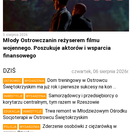
5 sierpnia 2026
Młody Ostrowczanin reżyserem filmu
wojennego. Poszukuje aktorów i wsparcia
finansowego
DZIŚ
czwartek, 06 sierpnia 2026r.
Dom treningowy w Ostrowcu
OSTROWIEC
WYDARZENIA
Świętokrzyskim ma już rok i pierwsze sukcesy na kon …
Samorządowcy i przedsiębiorcy o
INWESTYCJE
WYDARZENIA
korytarzu centralnym, tym razem w Rzeszowie
Trwa remont w Młodzieżowym Ośrodku
EDUKACJA
INWESTYCJE
Socjoterapii w Ostrowcu Świętokrzyskim
Zderzenie osobówki z ciężarówką w
POLICJA
WYDARZENIA