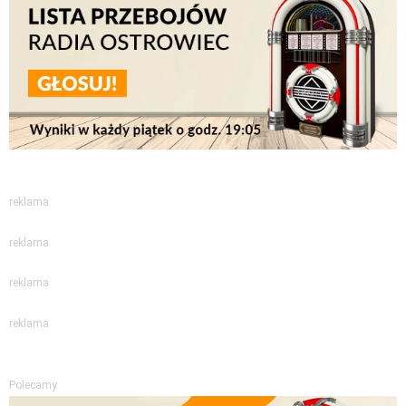
reklama
reklama
reklama
reklama
Polecamy