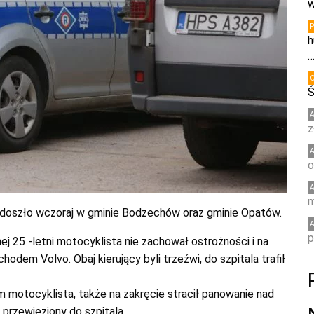
w
h
Ś
z
o
m
doszło wczoraj w gminie Bodzechów oraz gminie Opatów.
p
j 25 -letni motocyklista nie zachował ostrożności i na
odem Volvo. Obaj kierujący byli trzeźwi, do szpitala trafił
m motocyklista, także na zakręcie stracił panowanie nad
przewieziony do szpitala.