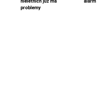
nieletnich już ma
alarm
problemy