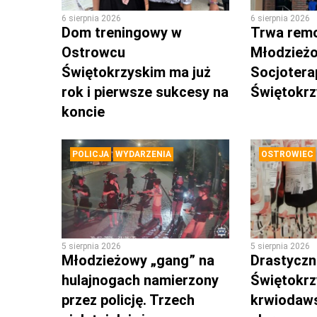
6 sierpnia 2026
6 sierpnia 2026
Dom treningowy w
Trwa rem
Ostrowcu
Młodzież
Świętokrzyskim ma już
Socjotera
rok i pierwsze sukcesy na
Świętokr
koncie
POLICJA
WYDARZENIA
OSTROWIEC
5 sierpnia 2026
5 sierpnia 2026
Młodzieżowy „gang” na
Drastyczni
hulajnogach namierzony
Świętokrz
przez policję. Trzech
krwiodaws