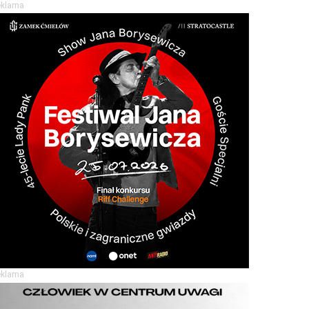
eklama
eklama