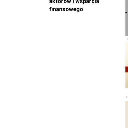
aktorów i wsparcia
finansowego
r
P