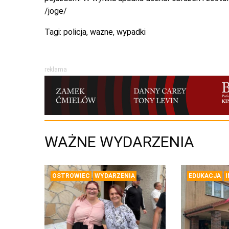
/joge/
Tagi:
policja
,
wazne
,
wypadki
reklama
WAŻNE WYDARZENIA
OSTROWIEC
WYDARZENIA
EDUKACJA