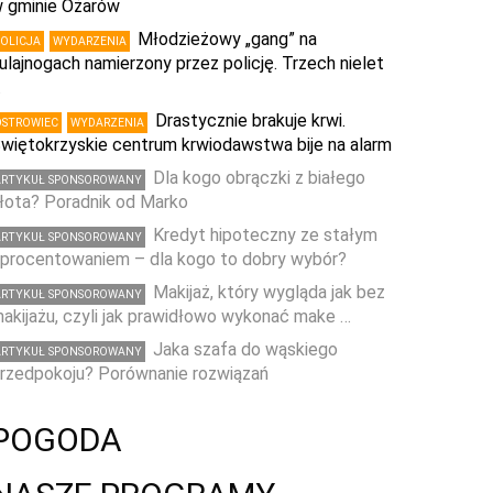
 gminie Ożarów
Młodzieżowy „gang” na
POLICJA
WYDARZENIA
ulajnogach namierzony przez policję. Trzech nielet
…
Drastycznie brakuje krwi.
OSTROWIEC
WYDARZENIA
więtokrzyskie centrum krwiodawstwa bije na alarm
Dla kogo obrączki z białego
ARTYKUŁ SPONSOROWANY
łota? Poradnik od Marko
Kredyt hipoteczny ze stałym
ARTYKUŁ SPONSOROWANY
procentowaniem – dla kogo to dobry wybór?
Makijaż, który wygląda jak bez
ARTYKUŁ SPONSOROWANY
akijażu, czyli jak prawidłowo wykonać make …
Jaka szafa do wąskiego
ARTYKUŁ SPONSOROWANY
rzedpokoju? Porównanie rozwiązań
POGODA