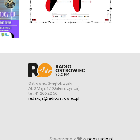
Ostrowiec Świętokrzyski
Al. 3 Maja 17 (Galeria Łysica)
tel. 41 266 22 66
redakcja@radioostrowiec.pl
Stworzone z
w
pogstudio.pl