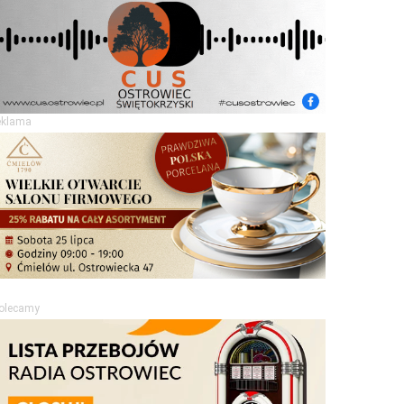
eklama
olecamy