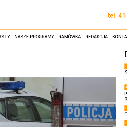
tel. 4
ASTY
NASZE PROGRAMY
RAMÓWKA
REDAKCJA
KONT
Ś
p
R
O