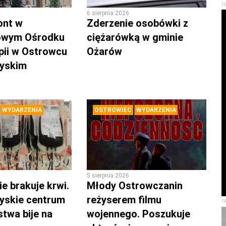
r
6 sierpnia 2026
ont w
Zderzenie osobówki z
owym Ośrodku
ciężarówką w gminie
pii w Ostrowcu
Ożarów
zyskim
WYDARZENIA
OSTROWIEC
WYDARZENIA
5 sierpnia 2026
e brakuje krwi.
Młody Ostrowczanin
yskie centrum
reżyserem filmu
r
twa bije na
wojennego. Poszukuje