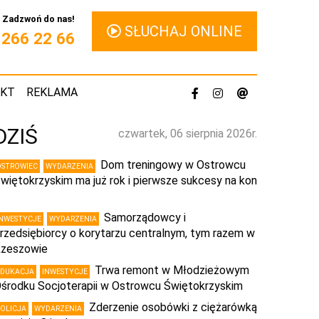
Zadzwoń do nas!
SŁUCHAJ ONLINE
1 266 22 66
AKT
REKLAMA
DZIŚ
czwartek, 06 sierpnia 2026r.
Dom treningowy w Ostrowcu
OSTROWIEC
WYDARZENIA
więtokrzyskim ma już rok i pierwsze sukcesy na kon
…
Samorządowcy i
INWESTYCJE
WYDARZENIA
rzedsiębiorcy o korytarzu centralnym, tym razem w
zeszowie
Trwa remont w Młodzieżowym
EDUKACJA
INWESTYCJE
środku Socjoterapii w Ostrowcu Świętokrzyskim
Zderzenie osobówki z ciężarówką
POLICJA
WYDARZENIA