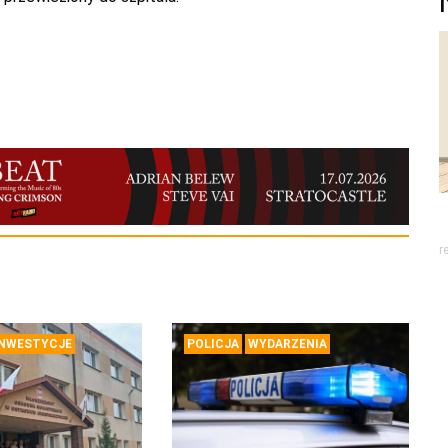
r
INWESTYCJE
POLICJA
WYDARZENIA