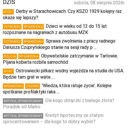
DZIŚ
sobota, 08 sierpnia 2026r.
Derby w Starachowicach. Czy KSZO 1929 kolejny raz
SPORT
okaże się lepszy?
Dzieci w wieku od 12 do 15 lat
OSTROWIEC
WYDARZENIA
rozpoznane na nagraniach z autobusu MZK
Sprawa zwolnienia z pracy radnego
OSTROWIEC
WYDARZENIA
Dariusza Czupryńskiego stanie na sesji rady p …
Obywatelskie zatrzymanie w Tarłowie.
POLICJA
WYDARZENIA
PIjana kobieta rozbiła samochód
Ostrowiecki piłkarz wodny wyjeżdża na studia do USA.
SPORT
Będzie tam grał w wate …
’Wiedza, która ratuje życie’. Kolejne
WYDARZENIA
ZDROWIE
spotkanie profilaktyki raka …
Dla kogo obrączki z białego złota?
ARTYKUŁ SPONSOROWANY
Poradnik od Marko
Kredyt hipoteczny ze stałym
ARTYKUŁ SPONSOROWANY
oprocentowaniem – dla kogo to dobry wybór?