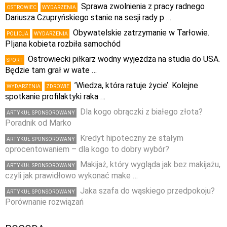
Sprawa zwolnienia z pracy radnego
OSTROWIEC
WYDARZENIA
Dariusza Czupryńskiego stanie na sesji rady p …
Obywatelskie zatrzymanie w Tarłowie.
POLICJA
WYDARZENIA
PIjana kobieta rozbiła samochód
Ostrowiecki piłkarz wodny wyjeżdża na studia do USA.
SPORT
Będzie tam grał w wate …
’Wiedza, która ratuje życie’. Kolejne
WYDARZENIA
ZDROWIE
spotkanie profilaktyki raka …
Dla kogo obrączki z białego złota?
ARTYKUŁ SPONSOROWANY
Poradnik od Marko
Kredyt hipoteczny ze stałym
ARTYKUŁ SPONSOROWANY
oprocentowaniem – dla kogo to dobry wybór?
Makijaż, który wygląda jak bez makijażu,
ARTYKUŁ SPONSOROWANY
czyli jak prawidłowo wykonać make …
Jaka szafa do wąskiego przedpokoju?
ARTYKUŁ SPONSOROWANY
Porównanie rozwiązań