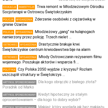
Trwa remont w Młodzieżowym Ośrodku
EDUKACJA
INWESTYCJE
Socjoterapii w Ostrowcu Świętokrzyskim
Zderzenie osobówki z ciężarówką w
POLICJA
WYDARZENIA
gminie Ożarów
Młodzieżowy „gang” na hulajnogach
POLICJA
WYDARZENIA
namierzony przez policję. Trzech nielet …
Drastycznie brakuje krwi.
OSTROWIEC
WYDARZENIA
Świętokrzyskie centrum krwiodawstwa bije na alarm
Młody Ostrowczanin reżyserem filmu
OSTROWIEC
WYDARZENIA
wojennego. Poszukuje aktorów i wsparcia fi …
Czy Polska 2050 wyjdzie z kryzysu? Rozłam
POLITYKA
uszczuplił struktury w Świętokrzys …
Dla kogo obrączki z białego złota?
ARTYKUŁ SPONSOROWANY
Poradnik od Marko
Kredyt hipoteczny ze stałym
ARTYKUŁ SPONSOROWANY
oprocentowaniem – dla kogo to dobry wybór?
Makijaż, który wygląda jak bez makijażu,
ARTYKUŁ SPONSOROWANY