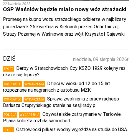
22 kwietnia 2022
OSP Waśniów będzie miało nowy wóz strażacki
Promesę na kupno wozu strażackiego odbierze w najbliższy
poniedziałek 25 kwietnia w Kielcach prezes Ochotniczej
Straży Pożarnej w Waśniowie oraz wójt Krzysztof Gajewski.
DZIŚ
niedziela, 09 sierpnia 2026r.
Derby w Starachowicach. Czy KSZO 1929 kolejny raz
SPORT
okaże się lepszy?
Dzieci w wieku od 12 do 15 lat
OSTROWIEC
WYDARZENIA
rozpoznane na nagraniach z autobusu MZK
Sprawa zwolnienia z pracy radnego
OSTROWIEC
WYDARZENIA
Dariusza Czupryńskiego stanie na sesji rady p …
Obywatelskie zatrzymanie w Tarłowie.
POLICJA
WYDARZENIA
PIjana kobieta rozbiła samochód
Ostrowiecki piłkarz wodny wyjeżdża na studia do USA.
SPORT