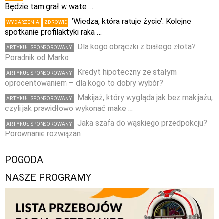
Będzie tam grał w wate …
’Wiedza, która ratuje życie’. Kolejne
WYDARZENIA
ZDROWIE
spotkanie profilaktyki raka …
Dla kogo obrączki z białego złota?
ARTYKUŁ SPONSOROWANY
Poradnik od Marko
Kredyt hipoteczny ze stałym
ARTYKUŁ SPONSOROWANY
oprocentowaniem – dla kogo to dobry wybór?
Makijaż, który wygląda jak bez makijażu,
ARTYKUŁ SPONSOROWANY
czyli jak prawidłowo wykonać make …
Jaka szafa do wąskiego przedpokoju?
ARTYKUŁ SPONSOROWANY
Porównanie rozwiązań
POGODA
NASZE PROGRAMY