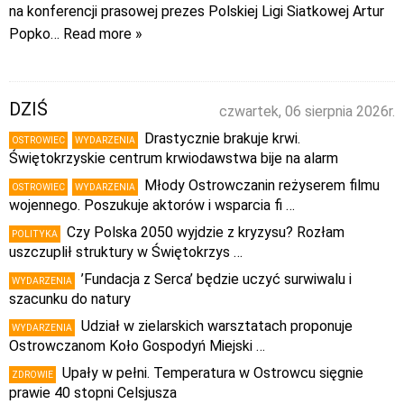
na konferencji prasowej prezes Polskiej Ligi Siatkowej Artur
Popko
… Read more »
DZIŚ
czwartek, 06 sierpnia 2026r.
Drastycznie brakuje krwi.
OSTROWIEC
WYDARZENIA
Świętokrzyskie centrum krwiodawstwa bije na alarm
Młody Ostrowczanin reżyserem filmu
OSTROWIEC
WYDARZENIA
wojennego. Poszukuje aktorów i wsparcia fi …
Czy Polska 2050 wyjdzie z kryzysu? Rozłam
POLITYKA
uszczuplił struktury w Świętokrzys …
’Fundacja z Serca’ będzie uczyć surwiwalu i
WYDARZENIA
szacunku do natury
Udział w zielarskich warsztatach proponuje
WYDARZENIA
Ostrowczanom Koło Gospodyń Miejski …
Upały w pełni. Temperatura w Ostrowcu sięgnie
ZDROWIE
prawie 40 stopni Celsjusza