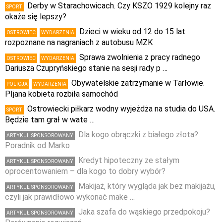
Derby w Starachowicach. Czy KSZO 1929 kolejny raz
SPORT
okaże się lepszy?
Dzieci w wieku od 12 do 15 lat
OSTROWIEC
WYDARZENIA
rozpoznane na nagraniach z autobusu MZK
Sprawa zwolnienia z pracy radnego
OSTROWIEC
WYDARZENIA
Dariusza Czupryńskiego stanie na sesji rady p …
Obywatelskie zatrzymanie w Tarłowie.
POLICJA
WYDARZENIA
PIjana kobieta rozbiła samochód
Ostrowiecki piłkarz wodny wyjeżdża na studia do USA.
SPORT
Będzie tam grał w wate …
Dla kogo obrączki z białego złota?
ARTYKUŁ SPONSOROWANY
Poradnik od Marko
Kredyt hipoteczny ze stałym
ARTYKUŁ SPONSOROWANY
oprocentowaniem – dla kogo to dobry wybór?
Makijaż, który wygląda jak bez makijażu,
ARTYKUŁ SPONSOROWANY
czyli jak prawidłowo wykonać make …
Jaka szafa do wąskiego przedpokoju?
ARTYKUŁ SPONSOROWANY