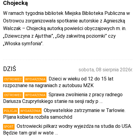
Chojecką
W ramach tygodnia bibliotek Miejska Biblioteka Publiczna w
Ostrowcu zorganizowała spotkanie autorskie z Agnieszką
Walczak – Chojecką autorką powieści obyczajowych m. in.
„Dziewczyna z Ajutthai”, „Gdy zakwitną poziomki” czy
„Włoska symfonia”.
DZIŚ
sobota, 08 sierpnia 2026r.
Dzieci w wieku od 12 do 15 lat
OSTROWIEC
WYDARZENIA
rozpoznane na nagraniach z autobusu MZK
Sprawa zwolnienia z pracy radnego
OSTROWIEC
WYDARZENIA
Dariusza Czupryńskiego stanie na sesji rady p …
Obywatelskie zatrzymanie w Tarłowie.
POLICJA
WYDARZENIA
PIjana kobieta rozbiła samochód
Ostrowiecki piłkarz wodny wyjeżdża na studia do USA.
SPORT
Będzie tam grał w wate …