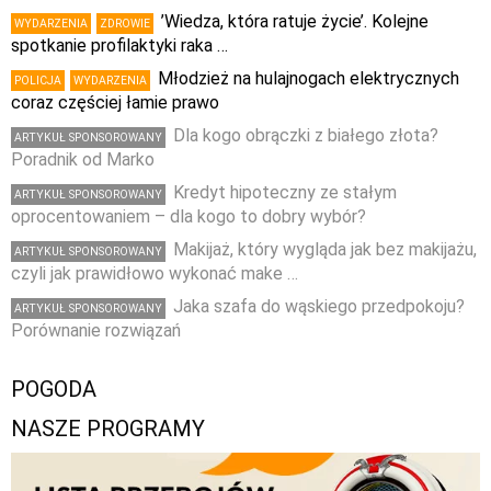
’Wiedza, która ratuje życie’. Kolejne
WYDARZENIA
ZDROWIE
spotkanie profilaktyki raka …
Młodzież na hulajnogach elektrycznych
POLICJA
WYDARZENIA
coraz częściej łamie prawo
Dla kogo obrączki z białego złota?
ARTYKUŁ SPONSOROWANY
Poradnik od Marko
Kredyt hipoteczny ze stałym
ARTYKUŁ SPONSOROWANY
oprocentowaniem – dla kogo to dobry wybór?
Makijaż, który wygląda jak bez makijażu,
ARTYKUŁ SPONSOROWANY
czyli jak prawidłowo wykonać make …
Jaka szafa do wąskiego przedpokoju?
ARTYKUŁ SPONSOROWANY
Porównanie rozwiązań
POGODA
NASZE PROGRAMY