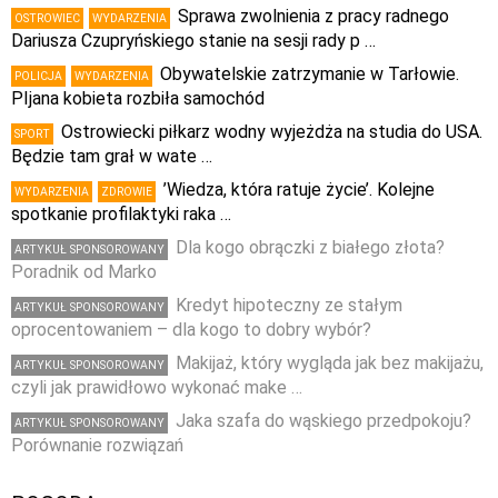
Sprawa zwolnienia z pracy radnego
OSTROWIEC
WYDARZENIA
Dariusza Czupryńskiego stanie na sesji rady p …
Obywatelskie zatrzymanie w Tarłowie.
POLICJA
WYDARZENIA
PIjana kobieta rozbiła samochód
Ostrowiecki piłkarz wodny wyjeżdża na studia do USA.
SPORT
Będzie tam grał w wate …
’Wiedza, która ratuje życie’. Kolejne
WYDARZENIA
ZDROWIE
spotkanie profilaktyki raka …
Dla kogo obrączki z białego złota?
ARTYKUŁ SPONSOROWANY
Poradnik od Marko
Kredyt hipoteczny ze stałym
ARTYKUŁ SPONSOROWANY
oprocentowaniem – dla kogo to dobry wybór?
Makijaż, który wygląda jak bez makijażu,
ARTYKUŁ SPONSOROWANY
czyli jak prawidłowo wykonać make …
Jaka szafa do wąskiego przedpokoju?
ARTYKUŁ SPONSOROWANY
Porównanie rozwiązań