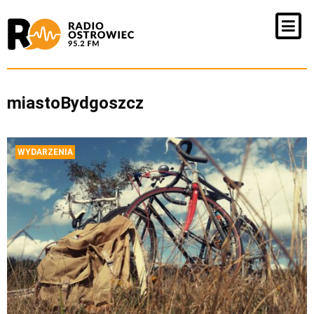
miastoBydgoszcz
WYDARZENIA