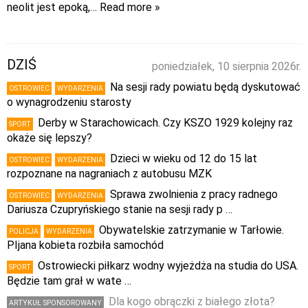
neolit jest epoką,
… Read more »
DZIŚ
poniedziałek, 10 sierpnia 2026r.
Na sesji rady powiatu będą dyskutować
OSTROWIEC
WYDARZENIA
o wynagrodzeniu starosty
Derby w Starachowicach. Czy KSZO 1929 kolejny raz
SPORT
okaże się lepszy?
Dzieci w wieku od 12 do 15 lat
OSTROWIEC
WYDARZENIA
rozpoznane na nagraniach z autobusu MZK
Sprawa zwolnienia z pracy radnego
OSTROWIEC
WYDARZENIA
Dariusza Czupryńskiego stanie na sesji rady p …
Obywatelskie zatrzymanie w Tarłowie.
POLICJA
WYDARZENIA
PIjana kobieta rozbiła samochód
Ostrowiecki piłkarz wodny wyjeżdża na studia do USA.
SPORT
Będzie tam grał w wate …
Dla kogo obrączki z białego złota?
ARTYKUŁ SPONSOROWANY