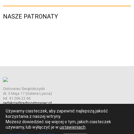
NASZE PATRONATY
Ostrowiec Świętokrzyski
Al. 3 Maja 17 (Galeria Łysica)
tel. 41 266 22 66
redakcja@radioostrowiec.pl
Używamy ciasteczek, aby zapewnić najlepszą jakość
korzystania z naszej witryny.
Możesz dowiedzieć się więcej o tym, jakich ciasteczek
© Wszelkie prawa zastrzeżone. Radio Ostrowiec 2026 Radio
używamy, lub wyłączyć je w
ustawieniach
.
Ostrowiec.
Stworzone z
w
pogstudio.pl