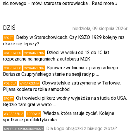
nic nowego – mówi starosta ostrowiecka
… Read more »
DZIŚ
niedziela, 09 sierpnia 2026r.
Derby w Starachowicach. Czy KSZO 1929 kolejny raz
SPORT
okaże się lepszy?
Dzieci w wieku od 12 do 15 lat
OSTROWIEC
WYDARZENIA
rozpoznane na nagraniach z autobusu MZK
Sprawa zwolnienia z pracy radnego
OSTROWIEC
WYDARZENIA
Dariusza Czupryńskiego stanie na sesji rady p …
Obywatelskie zatrzymanie w Tarłowie.
POLICJA
WYDARZENIA
PIjana kobieta rozbiła samochód
Ostrowiecki piłkarz wodny wyjeżdża na studia do USA.
SPORT
Będzie tam grał w wate …
’Wiedza, która ratuje życie’. Kolejne
WYDARZENIA
ZDROWIE
spotkanie profilaktyki raka …
Dla kogo obrączki z białego złota?
ARTYKUŁ SPONSOROWANY