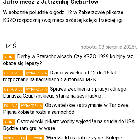
Jutro mecz z Jutrzenką Giebułtów
W sobotnie południe o godz. 12 w Zabierzowie piłkarze
KSZO rozpoczną swój mecz szóstej kolejki trzeciej ligi.
DZIŚ
sobota, 08 sierpnia 2026r.
Derby w Starachowicach. Czy KSZO 1929 kolejny raz
SPORT
okaże się lepszy?
Dzieci w wieku od 12 do 15 lat
OSTROWIEC
WYDARZENIA
rozpoznane na nagraniach z autobusu MZK
Sprawa zwolnienia z pracy radnego
OSTROWIEC
WYDARZENIA
Dariusza Czupryńskiego stanie na sesji rady p …
Obywatelskie zatrzymanie w Tarłowie.
POLICJA
WYDARZENIA
PIjana kobieta rozbiła samochód
Ostrowiecki piłkarz wodny wyjeżdża na studia do USA.
SPORT
Będzie tam grał w wate …
’Wiedza, która ratuje życie’. Kolejne
WYDARZENIA
ZDROWIE