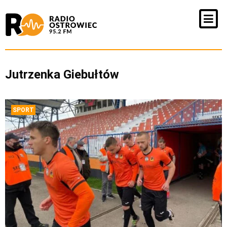
Jutrzenka Giebułtów
SPORT