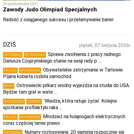
25 października 2021
Zawody Judo Olimpiad Specjalnych
Radość z osiąganego sukcesu i przełamywanie barier
DZIŚ
piątek, 07 sierpnia 2026r.
Sprawa zwolnienia z pracy radnego
OSTROWIEC
WYDARZENIA
Dariusza Czupryńskiego stanie na sesji rady p …
Obywatelskie zatrzymanie w Tarłowie.
POLICJA
WYDARZENIA
PIjana kobieta rozbiła samochód
Ostrowiecki piłkarz wodny wyjeżdża na studia do USA.
SPORT
Będzie tam grał w wate …
’Wiedza, która ratuje życie’. Kolejne
WYDARZENIA
ZDROWIE
spotkanie profilaktyki raka …
Młodzież na hulajnogach elektrycznych
POLICJA
WYDARZENIA
coraz częściej łamie prawo
Numery rozlosowane. 20 sierpnia rozpocznie się
OSTROWIEC