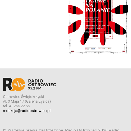
Ostrowiec Świętokrzyski
Al. 3 Maja 17 (Galeria Łysica)
tel. 41 266 22 66
redakcja@radioostrowiec.pl
© Wszelkie prawa zastrzeżone. Radio Ostrowiec 2026 Radio