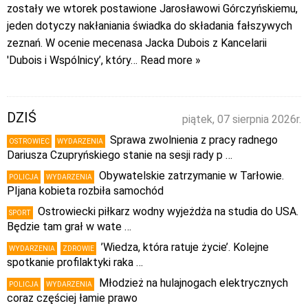
zostały we wtorek postawione Jarosławowi Górczyńskiemu,
jeden dotyczy nakłaniania świadka do składania fałszywych
zeznań. W ocenie mecenasa Jacka Dubois z Kancelarii
'Dubois i Wspólnicy’, który
… Read more »
DZIŚ
piątek, 07 sierpnia 2026r.
Sprawa zwolnienia z pracy radnego
OSTROWIEC
WYDARZENIA
Dariusza Czupryńskiego stanie na sesji rady p …
Obywatelskie zatrzymanie w Tarłowie.
POLICJA
WYDARZENIA
PIjana kobieta rozbiła samochód
Ostrowiecki piłkarz wodny wyjeżdża na studia do USA.
SPORT
Będzie tam grał w wate …
’Wiedza, która ratuje życie’. Kolejne
WYDARZENIA
ZDROWIE
spotkanie profilaktyki raka …
Młodzież na hulajnogach elektrycznych
POLICJA
WYDARZENIA
coraz częściej łamie prawo