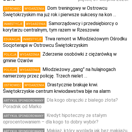
Dom treningowy w Ostrowcu
OSTROWIEC
WYDARZENIA
Świętokrzyskim ma już rok i pierwsze sukcesy na kon …
Samorządowcy i przedsiębiorcy o
INWESTYCJE
WYDARZENIA
korytarzu centralnym, tym razem w Rzeszowie
Trwa remont w Młodzieżowym Ośrodku
EDUKACJA
INWESTYCJE
Socjoterapii w Ostrowcu Świętokrzyskim
Zderzenie osobówki z ciężarówką w
POLICJA
WYDARZENIA
gminie Ożarów
Młodzieżowy „gang” na hulajnogach
POLICJA
WYDARZENIA
namierzony przez policję. Trzech nielet …
Drastycznie brakuje krwi.
OSTROWIEC
WYDARZENIA
Świętokrzyskie centrum krwiodawstwa bije na alarm
Dla kogo obrączki z białego złota?
ARTYKUŁ SPONSOROWANY
Poradnik od Marko
Kredyt hipoteczny ze stałym
ARTYKUŁ SPONSOROWANY
oprocentowaniem – dla kogo to dobry wybór?
Makijaż, który wygląda jak bez makijażu,
ARTYKUŁ SPONSOROWANY