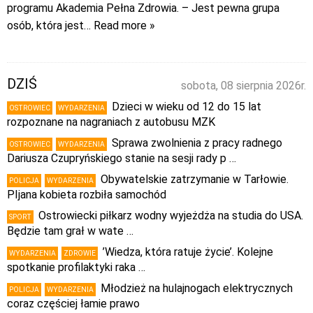
programu Akademia Pełna Zdrowia. – Jest pewna grupa
osób, która jest
… Read more »
DZIŚ
sobota, 08 sierpnia 2026r.
Dzieci w wieku od 12 do 15 lat
OSTROWIEC
WYDARZENIA
rozpoznane na nagraniach z autobusu MZK
Sprawa zwolnienia z pracy radnego
OSTROWIEC
WYDARZENIA
Dariusza Czupryńskiego stanie na sesji rady p …
Obywatelskie zatrzymanie w Tarłowie.
POLICJA
WYDARZENIA
PIjana kobieta rozbiła samochód
Ostrowiecki piłkarz wodny wyjeżdża na studia do USA.
SPORT
Będzie tam grał w wate …
’Wiedza, która ratuje życie’. Kolejne
WYDARZENIA
ZDROWIE
spotkanie profilaktyki raka …
Młodzież na hulajnogach elektrycznych
POLICJA
WYDARZENIA
coraz częściej łamie prawo