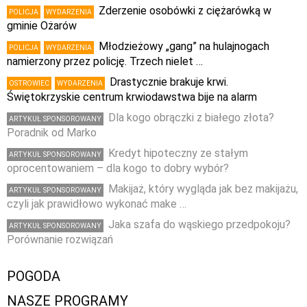
Zderzenie osobówki z ciężarówką w
POLICJA
WYDARZENIA
gminie Ożarów
Młodzieżowy „gang” na hulajnogach
POLICJA
WYDARZENIA
namierzony przez policję. Trzech nielet …
Drastycznie brakuje krwi.
OSTROWIEC
WYDARZENIA
Świętokrzyskie centrum krwiodawstwa bije na alarm
Dla kogo obrączki z białego złota?
ARTYKUŁ SPONSOROWANY
Poradnik od Marko
Kredyt hipoteczny ze stałym
ARTYKUŁ SPONSOROWANY
oprocentowaniem – dla kogo to dobry wybór?
Makijaż, który wygląda jak bez makijażu,
ARTYKUŁ SPONSOROWANY
czyli jak prawidłowo wykonać make …
Jaka szafa do wąskiego przedpokoju?
ARTYKUŁ SPONSOROWANY
Porównanie rozwiązań
POGODA
NASZE PROGRAMY