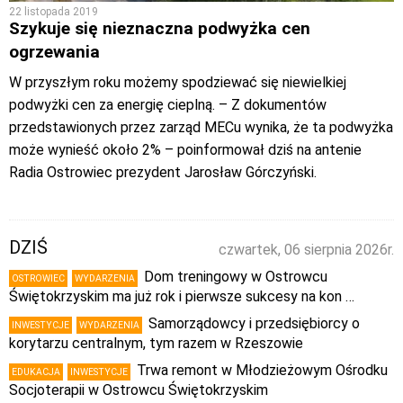
22 listopada 2019
Szykuje się nieznaczna podwyżka cen
ogrzewania
W przyszłym roku możemy spodziewać się niewielkiej
podwyżki cen za energię cieplną. – Z dokumentów
przedstawionych przez zarząd MECu wynika, że ta podwyżka
może wynieść około 2% – poinformował dziś na antenie
Radia Ostrowiec prezydent Jarosław Górczyński.
DZIŚ
czwartek, 06 sierpnia 2026r.
Dom treningowy w Ostrowcu
OSTROWIEC
WYDARZENIA
Świętokrzyskim ma już rok i pierwsze sukcesy na kon …
Samorządowcy i przedsiębiorcy o
INWESTYCJE
WYDARZENIA
korytarzu centralnym, tym razem w Rzeszowie
Trwa remont w Młodzieżowym Ośrodku
EDUKACJA
INWESTYCJE
Socjoterapii w Ostrowcu Świętokrzyskim