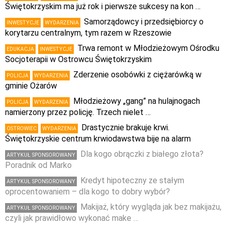
Świętokrzyskim ma już rok i pierwsze sukcesy na kon …
Samorządowcy i przedsiębiorcy o
INWESTYCJE
WYDARZENIA
korytarzu centralnym, tym razem w Rzeszowie
Trwa remont w Młodzieżowym Ośrodku
EDUKACJA
INWESTYCJE
Socjoterapii w Ostrowcu Świętokrzyskim
Zderzenie osobówki z ciężarówką w
POLICJA
WYDARZENIA
gminie Ożarów
Młodzieżowy „gang” na hulajnogach
POLICJA
WYDARZENIA
namierzony przez policję. Trzech nielet …
Drastycznie brakuje krwi.
OSTROWIEC
WYDARZENIA
Świętokrzyskie centrum krwiodawstwa bije na alarm
Dla kogo obrączki z białego złota?
ARTYKUŁ SPONSOROWANY
Poradnik od Marko
Kredyt hipoteczny ze stałym
ARTYKUŁ SPONSOROWANY
oprocentowaniem – dla kogo to dobry wybór?
Makijaż, który wygląda jak bez makijażu,
ARTYKUŁ SPONSOROWANY
czyli jak prawidłowo wykonać make …