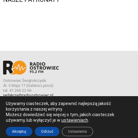
Ostrowiec Świętokrzyski
Al. 3 Maja 17 (Galeria Łysica)
tel. 41 266 22 66
redakcja@radioostrowiec.pl
Używamy ciasteczek, aby zapewnić najlepszą jakość
korzystania z naszej witryny.
Możesz dowiedzieć się więcej o tym, jakich ciasteczek
© Wszelkie prawa zastrzeżone. Radio Ostrowiec 2026 Radio
używamy, lub wyłączyć je w
ustawieniach
.
Ostrowiec.
Stworzone z
w
pogstudio.pl
Akceptuj
Odrzuć
Ustawienia