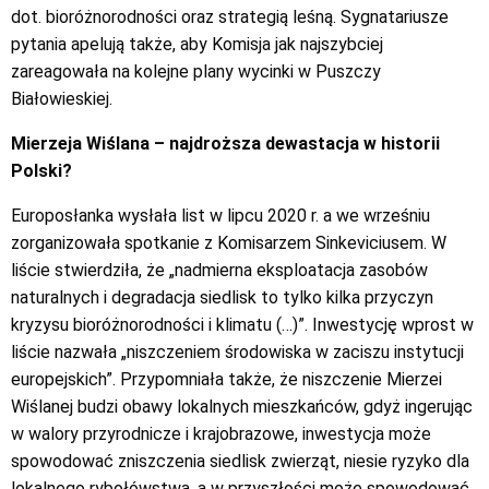
dot. bioróżnorodności oraz strategią leśną. Sygnatariusze
pytania apelują także, aby Komisja jak najszybciej
zareagowała na kolejne plany wycinki w Puszczy
Białowieskiej.
Mierzeja Wiślana – najdroższa dewastacja w historii
Polski?
Europosłanka wysłała list w lipcu 2020 r. a we wrześniu
zorganizowała spotkanie z Komisarzem Sinkeviciusem. W
liście stwierdziła, że „nadmierna eksploatacja zasobów
naturalnych i degradacja siedlisk to tylko kilka przyczyn
kryzysu bioróżnorodności i klimatu (…)”. Inwestycję wprost w
liście nazwała „niszczeniem środowiska w zaciszu instytucji
europejskich”. Przypomniała także, że niszczenie Mierzei
Wiślanej budzi obawy lokalnych mieszkańców, gdyż ingerując
w walory przyrodnicze i krajobrazowe, inwestycja może
spowodować zniszczenia siedlisk zwierząt, niesie ryzyko dla
lokalnego rybołówstwa, a w przyszłości może spowodować