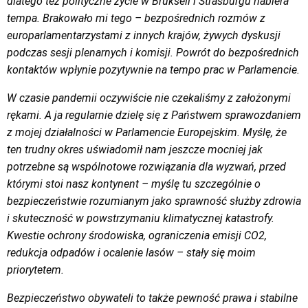
dlatego też polityczne życie w Brukseli i Strasburgu nabiera
tempa. Brakowało mi tego – bezpośrednich rozmów z
europarlamentarzystami z innych krajów, żywych dyskusji
podczas sesji plenarnych i komisji. Powrót do bezpośrednich
kontaktów wpłynie pozytywnie na tempo prac w Parlamencie.
W czasie pandemii oczywiście nie czekaliśmy z założonymi
rękami. A ja regularnie dzielę się z Państwem sprawozdaniem
z mojej działalności w Parlamencie Europejskim. Myślę, że
ten trudny okres uświadomił nam jeszcze mocniej jak
potrzebne są wspólnotowe rozwiązania dla wyzwań, przed
którymi stoi nasz kontynent – myślę tu szczególnie o
bezpieczeństwie rozumianym jako sprawność służby zdrowia
i skuteczność w powstrzymaniu klimatycznej katastrofy.
Kwestie ochrony środowiska, ograniczenia emisji CO2,
redukcja odpadów i ocalenie lasów – stały się moim
priorytetem.
Bezpieczeństwo obywateli to także pewność prawa i stabilne