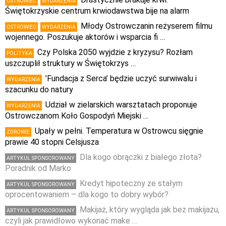
OSTROWIEC
WYDARZENIA
Świętokrzyskie centrum krwiodawstwa bije na alarm
Młody Ostrowczanin reżyserem filmu
OSTROWIEC
WYDARZENIA
wojennego. Poszukuje aktorów i wsparcia fi …
Czy Polska 2050 wyjdzie z kryzysu? Rozłam
POLITYKA
uszczuplił struktury w Świętokrzys …
’Fundacja z Serca’ będzie uczyć surwiwalu i
WYDARZENIA
szacunku do natury
Udział w zielarskich warsztatach proponuje
WYDARZENIA
Ostrowczanom Koło Gospodyń Miejski …
Upały w pełni. Temperatura w Ostrowcu sięgnie
ZDROWIE
prawie 40 stopni Celsjusza
Dla kogo obrączki z białego złota?
ARTYKUŁ SPONSOROWANY
Poradnik od Marko
Kredyt hipoteczny ze stałym
ARTYKUŁ SPONSOROWANY
oprocentowaniem – dla kogo to dobry wybór?
Makijaż, który wygląda jak bez makijażu,
ARTYKUŁ SPONSOROWANY
czyli jak prawidłowo wykonać make …