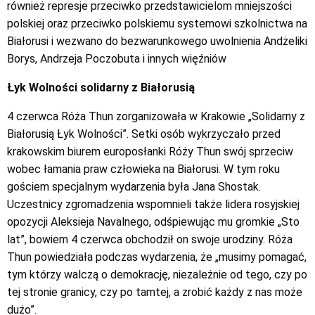
również represje przeciwko przedstawicielom mniejszości
polskiej oraz przeciwko polskiemu systemowi szkolnictwa na
Białorusi i wezwano do bezwarunkowego uwolnienia Andżeliki
Borys, Andrzeja Poczobuta i innych więźniów
Łyk Wolności solidarny z Białorusią
4 czerwca Róża Thun zorganizowała w Krakowie „Solidarny z
Białorusią Łyk Wolności”. Setki osób wykrzyczało przed
krakowskim biurem europosłanki Róży Thun swój sprzeciw
wobec łamania praw człowieka na Białorusi. W tym roku
gościem specjalnym wydarzenia była Jana Shostak.
Uczestnicy zgromadzenia wspomnieli także lidera rosyjskiej
opozycji Aleksieja Navalnego, odśpiewując mu gromkie „Sto
lat”, bowiem 4 czerwca obchodził on swoje urodziny. Róża
Thun powiedziała podczas wydarzenia, że „musimy pomagać,
tym którzy walczą o demokrację, niezależnie od tego, czy po
tej stronie granicy, czy po tamtej, a zrobić każdy z nas może
dużo”.