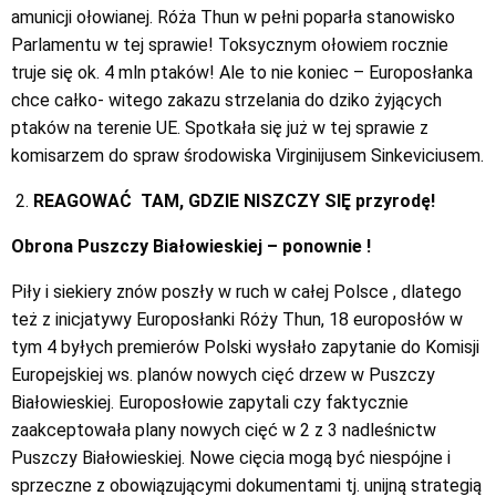
amunicji ołowianej. Róża Thun w pełni poparła stanowisko
Parlamentu w tej sprawie! Toksycznym ołowiem rocznie
truje się ok. 4 mln ptaków! Ale to nie koniec – Europosłanka
chce całko- witego zakazu strzelania do dziko żyjących
ptaków na terenie UE. Spotkała się już w tej sprawie z
komisarzem do spraw środowiska Virginijusem Sinkeviciusem.
REAGOWAĆ
TAM, GDZIE NISZCZY SIĘ przyrodę!
Obrona Puszczy Białowieskiej – ponownie !
Piły i siekiery znów poszły w ruch w całej Polsce , dlatego
też z inicjatywy Europosłanki Róży Thun, 18 europosłów w
tym 4 byłych premierów Polski wysłało zapytanie do Komisji
Europejskiej ws. planów nowych cięć drzew w Puszczy
Białowieskiej. Europosłowie zapytali czy faktycznie
zaakceptowała plany nowych cięć w 2 z 3 nadleśnictw
Puszczy Białowieskiej. Nowe cięcia mogą być niespójne i
sprzeczne z obowiązującymi dokumentami tj. unijną strategią