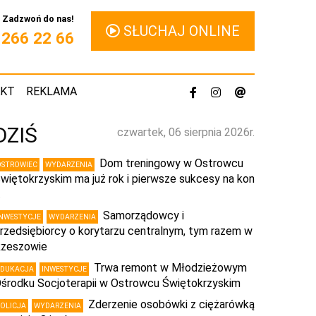
Zadzwoń do nas!
SŁUCHAJ ONLINE
1 266 22 66
AKT
REKLAMA
DZIŚ
czwartek, 06 sierpnia 2026r.
Dom treningowy w Ostrowcu
OSTROWIEC
WYDARZENIA
więtokrzyskim ma już rok i pierwsze sukcesy na kon
…
Samorządowcy i
INWESTYCJE
WYDARZENIA
rzedsiębiorcy o korytarzu centralnym, tym razem w
zeszowie
Trwa remont w Młodzieżowym
EDUKACJA
INWESTYCJE
środku Socjoterapii w Ostrowcu Świętokrzyskim
Zderzenie osobówki z ciężarówką
POLICJA
WYDARZENIA