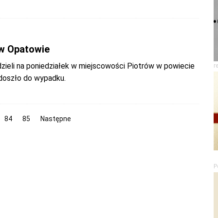
w Opatowie
dzieli na poniedziałek w miejscowości Piotrów w powiecie
r
doszło do wypadku.
84
85
Następne
P