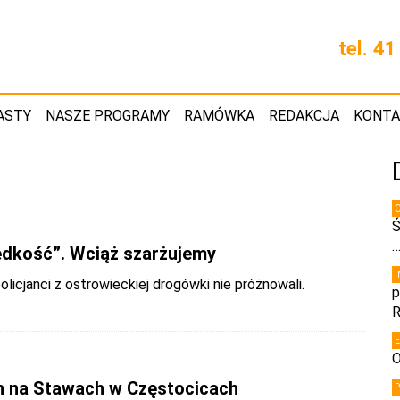
tel. 4
ASTY
NASZE PROGRAMY
RAMÓWKA
REDAKCJA
KONT
Ś
ędkość”. Wciąż szarżujemy
icjanci z ostrowieckiej drogówki nie próżnowali.
p
R
O
 na Stawach w Częstocicach