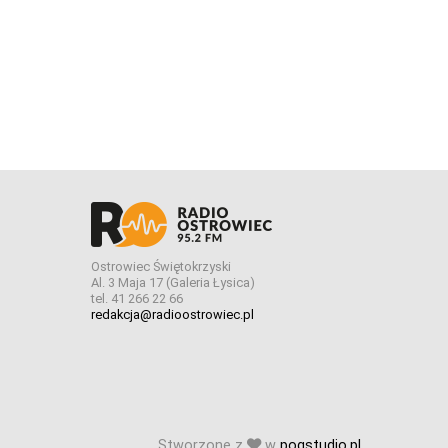
Ostrowiec Świętokrzyski
Al. 3 Maja 17 (Galeria Łysica)
tel. 41 266 22 66
redakcja@radioostrowiec.pl
Stworzone z
w
pogstudio.pl