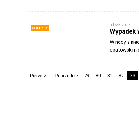
3 lipca 2017
POLICJA
Wypadek 
W nocy z nie
opatowskim 
Pierwsze
Poprzednie
79
80
81
82
83