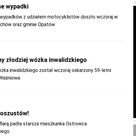
r
e wypadki
wypadków z udziałem motocyklistów doszło wczoraj w
chów oraz gminie Opatów.
y złodziej wózka inwalidzkiego
zka inwalidzkiego został wczoraj oskarżony 59-letni
Waśniowa.
 oszustów!
r
ofiarą padła starsza mieszkanka Ostrowca
iego.