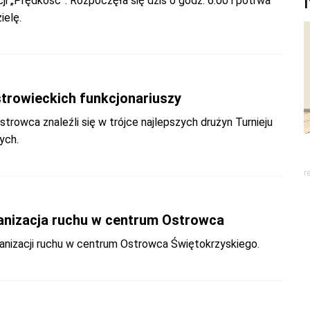
ji „Prędkość”. Rozpoczęła się dziś o godz. 6.00 i potrwa
ielę.
trowieckich funkcjonariuszy
Ostrowca znaleźli się w trójce najlepszych drużyn Turnieju
ych.
r
nizacja ruchu w centrum Ostrowca
anizacji ruchu w centrum Ostrowca Świętokrzyskiego.