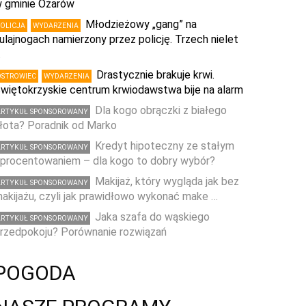
 gminie Ożarów
Młodzieżowy „gang” na
POLICJA
WYDARZENIA
ulajnogach namierzony przez policję. Trzech nielet
…
Drastycznie brakuje krwi.
OSTROWIEC
WYDARZENIA
więtokrzyskie centrum krwiodawstwa bije na alarm
Dla kogo obrączki z białego
ARTYKUŁ SPONSOROWANY
łota? Poradnik od Marko
Kredyt hipoteczny ze stałym
ARTYKUŁ SPONSOROWANY
procentowaniem – dla kogo to dobry wybór?
Makijaż, który wygląda jak bez
ARTYKUŁ SPONSOROWANY
akijażu, czyli jak prawidłowo wykonać make …
Jaka szafa do wąskiego
ARTYKUŁ SPONSOROWANY
rzedpokoju? Porównanie rozwiązań
POGODA