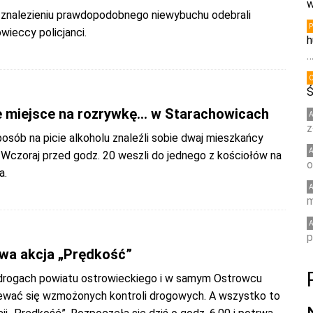
w
 znalezieniu prawdopodobnego niewybuchu odebrali
wieccy policjanci.
h
Ś
 miejsce na rozrywkę… w Starachowicach
z
sób na picie alkoholu znaleźli sobie dwaj mieszkańcy
 Wczoraj przed godz. 20 weszli do jednego z kościołów na
o
a.
m
p
wa akcja „Prędkość”
drogach powiatu ostrowieckiego i w samym Ostrowcu
wać się wzmożonych kontroli drogowych. A wszystko to