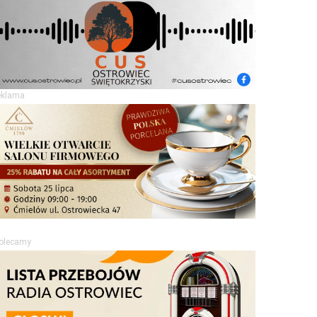
eklama
olecamy