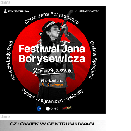
eklama
eklama