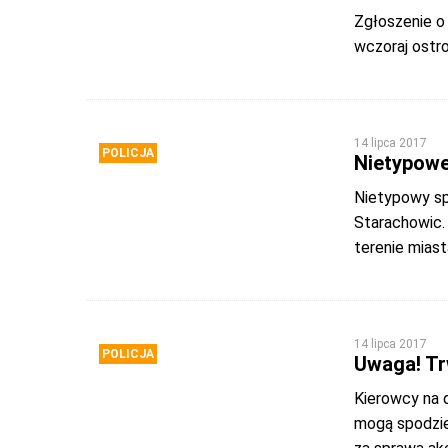
Zgłoszenie o
wczoraj ostro
14 lipca 2017
POLICJA
Nietypowe
Nietypowy spo
Starachowic.
terenie miast
14 lipca 2017
POLICJA
Uwaga! Tr
Kierowcy na 
mogą spodzie