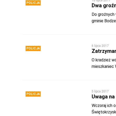
10 lipca 2017
POLICJA
Dwa groźn
Do groźnych 
gminie Bodze
6 lipca 2017
POLICJA
Zatrzyman
O kradzież wó
mieszkaniec 
5 lipca 2017
POLICJA
Uwaga na
Wczoraj ich 
Świętokrzysk