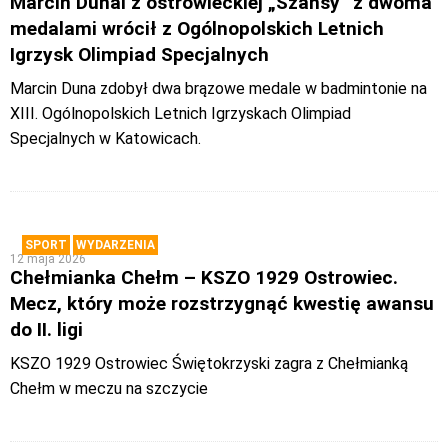
Marcin Dunal z ostrowieckiej „Szansy” z dwoma
medalami wrócił z Ogólnopolskich Letnich
Igrzysk Olimpiad Specjalnych
Marcin Duna zdobył dwa brązowe medale w badmintonie na
XIII. Ogólnopolskich Letnich Igrzyskach Olimpiad
Specjalnych w Katowicach.
SPORT
WYDARZENIA
12 maja 2026
Chełmianka Chełm – KSZO 1929 Ostrowiec.
Mecz, który może rozstrzygnąć kwestię awansu
do II. ligi
KSZO 1929 Ostrowiec Świętokrzyski zagra z Chełmianką
Chełm w meczu na szczycie