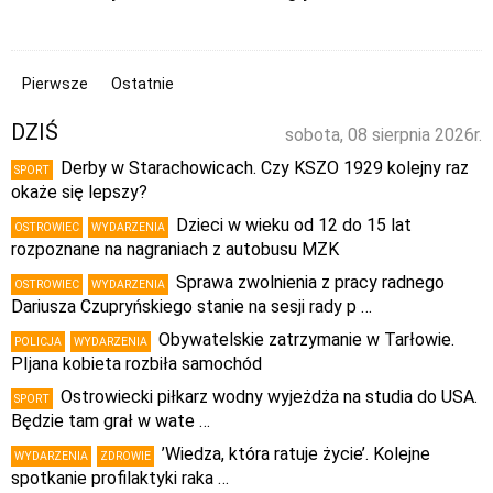
Pierwsze
Ostatnie
DZIŚ
sobota, 08 sierpnia 2026r.
Derby w Starachowicach. Czy KSZO 1929 kolejny raz
SPORT
okaże się lepszy?
Dzieci w wieku od 12 do 15 lat
OSTROWIEC
WYDARZENIA
rozpoznane na nagraniach z autobusu MZK
Sprawa zwolnienia z pracy radnego
OSTROWIEC
WYDARZENIA
Dariusza Czupryńskiego stanie na sesji rady p …
Obywatelskie zatrzymanie w Tarłowie.
POLICJA
WYDARZENIA
PIjana kobieta rozbiła samochód
Ostrowiecki piłkarz wodny wyjeżdża na studia do USA.
SPORT
Będzie tam grał w wate …
’Wiedza, która ratuje życie’. Kolejne
WYDARZENIA
ZDROWIE
spotkanie profilaktyki raka …