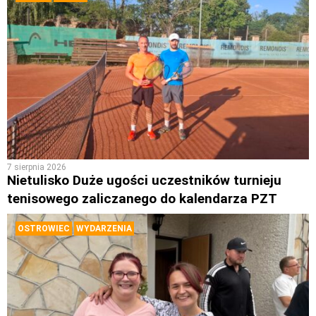
7 sierpnia 2026
Nietulisko Duże ugości uczestników turnieju
tenisowego zaliczanego do kalendarza PZT
OSTROWIEC
WYDARZENIA