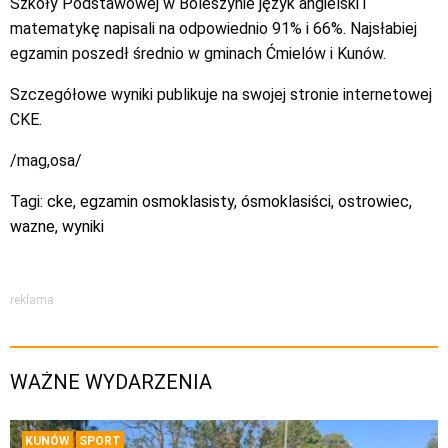
Szkoły Podstawowej w Boleszynie język angielski i
matematykę napisali na odpowiednio 91% i 66%. Najsłabiej
egzamin poszedł średnio w gminach Ćmielów i Kunów.
Szczegółowe wyniki publikuje na swojej stronie internetowej
CKE.
/mag,osa/
Tagi:
cke
,
egzamin osmoklasisty
,
ósmoklasiści
,
ostrowiec
,
wazne
,
wyniki
reklama
WAŻNE WYDARZENIA
KUNÓW
SPORT