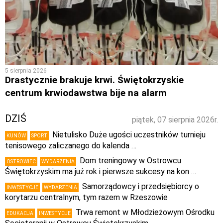
5 sierpnia 2026
Drastycznie brakuje krwi. Świętokrzyskie
centrum krwiodawstwa bije na alarm
DZIŚ
piątek, 07 sierpnia 2026r.
Nietulisko Duże ugości uczestników turnieju
KUNÓW
SPORT
tenisowego zaliczanego do kalenda …
Dom treningowy w Ostrowcu
OSTROWIEC
WYDARZENIA
Świętokrzyskim ma już rok i pierwsze sukcesy na kon …
Samorządowcy i przedsiębiorcy o
INWESTYCJE
WYDARZENIA
korytarzu centralnym, tym razem w Rzeszowie
Trwa remont w Młodzieżowym Ośrodku
EDUKACJA
INWESTYCJE