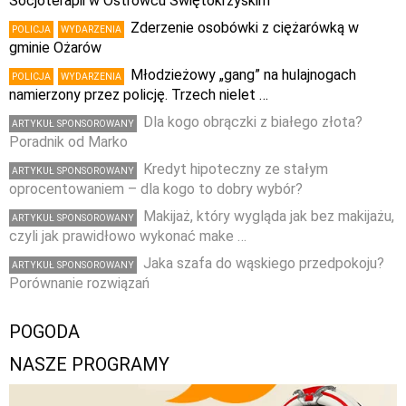
Socjoterapii w Ostrowcu Świętokrzyskim
Zderzenie osobówki z ciężarówką w
POLICJA
WYDARZENIA
gminie Ożarów
Młodzieżowy „gang” na hulajnogach
POLICJA
WYDARZENIA
namierzony przez policję. Trzech nielet …
Dla kogo obrączki z białego złota?
ARTYKUŁ SPONSOROWANY
Poradnik od Marko
Kredyt hipoteczny ze stałym
ARTYKUŁ SPONSOROWANY
oprocentowaniem – dla kogo to dobry wybór?
Makijaż, który wygląda jak bez makijażu,
ARTYKUŁ SPONSOROWANY
czyli jak prawidłowo wykonać make …
Jaka szafa do wąskiego przedpokoju?
ARTYKUŁ SPONSOROWANY
Porównanie rozwiązań
POGODA
NASZE PROGRAMY