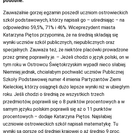
podobne.
Zauważalnie gorzej egzamin poszedł uczniom ostrowieckich
szkół podstawowych, którzy napisali go – uśredniając – na
odpowiednio 59,5%, 71% i 46%. Wiceprezydent miasta
Katarzyna Piętos przypomina, że na średnią składają się
wyniki uczniów szkół publicznych, niepublicznych oraz
specjalnych. Zauważa też, że niektóre placówki prowadzone
przez gminę poprawiły je. – Jeżeli chodzi o język polski, on w
tym roku w Ostrowcu Świętokrzyskim wypadł nieco słabiej.
Niemniej jednak, chciałabym pochwalić uczniów Publicznej
Szkoły Podstawowej numer 4 imienia Partyzantów Ziemi
Kieleckiej, którzy osiągnęli dużo lepsze wyniki niż w ubiegłym
roku. Jeśli chodzi o średnią ze wszystkich trzech
przedmiotów, poprawili się o 8 punktów procentowych a w
samym języku polskim poprawili się aż o 11 punktów
procentowych – dodaje Katarzyna Piętos. Najsłabiej
uczniowie ostrowieckich szkół napisali matematykę. Tu
wyniki są gorsze od średniej krajowej o aż średnio 9 proc.