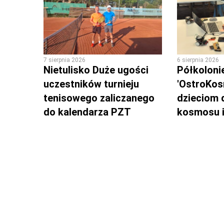
7 sierpnia 2026
6 sierpnia 2026
Nietulisko Duże ugości
Półkoloni
uczestników turnieju
'OstroKos
tenisowego zaliczanego
dzieciom 
do kalendarza PZT
kosmosu i