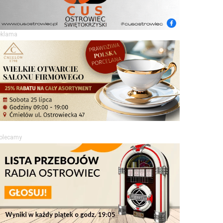
eklama
olecamy