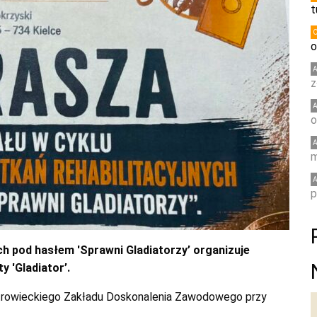
t
o
z
o
m
p
ch pod hasłem 'Sprawni Gladiatorzy’ organizuje
 'Gladiator’.
 ostrowieckiego Zakładu Doskonalenia Zawodowego przy