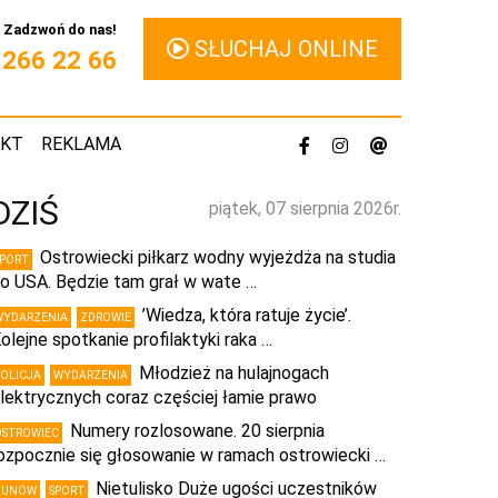
Zadzwoń do nas!
SŁUCHAJ ONLINE
1 266 22 66
AKT
REKLAMA
DZIŚ
piątek, 07 sierpnia 2026r.
Ostrowiecki piłkarz wodny wyjeżdża na studia
SPORT
o USA. Będzie tam grał w wate …
’Wiedza, która ratuje życie’.
WYDARZENIA
ZDROWIE
olejne spotkanie profilaktyki raka …
Młodzież na hulajnogach
POLICJA
WYDARZENIA
lektrycznych coraz częściej łamie prawo
Numery rozlosowane. 20 sierpnia
OSTROWIEC
ozpocznie się głosowanie w ramach ostrowiecki …
Nietulisko Duże ugości uczestników
KUNÓW
SPORT