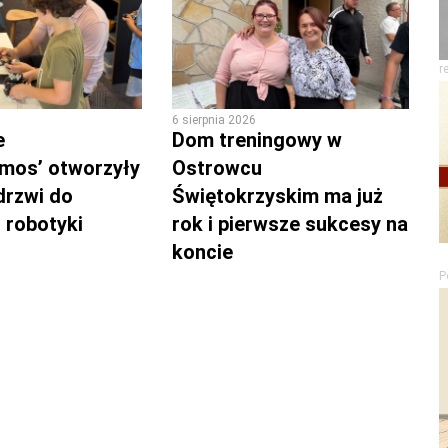
r
6 sierpnia 2026
e
Dom treningowy w
mos’ otworzyły
Ostrowcu
drzwi do
Świętokrzyskim ma już
 robotyki
rok i pierwsze sukcesy na
koncie
P