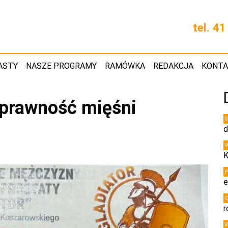
tel. 4
ASTY
NASZE PROGRAMY
RAMÓWKA
REDAKCJA
KONT
sprawność mięśni
d
K
e
r