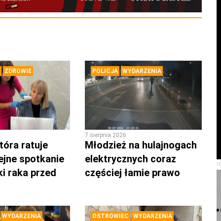
ZDROWIE
POLICJA
WYDARZENIA
7 sierpnia 2026
tóra ratuje
Młodzież na hulajnogach
lejne spotkanie
elektrycznych coraz
r
ki raka przed
częściej łamie prawo
WYDARZENIA
OSTROWIEC
WYDARZENIA