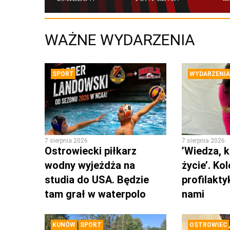
WAŻNE WYDARZENIA
SPORT
WYDARZENIA
7 sierpnia 2026
7 sierpnia 2026
Ostrowiecki piłkarz
’Wiedza, k
wodny wyjeżdża na
życie’. Ko
studia do USA. Będzie
profilakty
tam grał w waterpolo
nami
KUNÓW
SPORT
OSTROWIEC