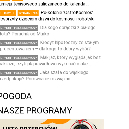
urnieju tenisowego zaliczanego do kalenda …
Półkolonie 'OstroKosmos’
OSTROWIEC
WYDARZENIA
tworzyły dzieciom drzwi do kosmosu i robotyki
Dla kogo obrączki z białego
ARTYKUŁ SPONSOROWANY
łota? Poradnik od Marko
Kredyt hipoteczny ze stałym
ARTYKUŁ SPONSOROWANY
procentowaniem – dla kogo to dobry wybór?
Makijaż, który wygląda jak bez
ARTYKUŁ SPONSOROWANY
akijażu, czyli jak prawidłowo wykonać make …
Jaka szafa do wąskiego
ARTYKUŁ SPONSOROWANY
rzedpokoju? Porównanie rozwiązań
POGODA
NASZE PROGRAMY