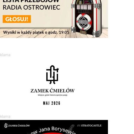
eklama
eklama