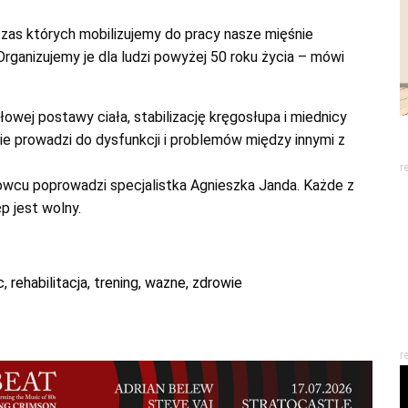
dczas których mobilizujemy do pracy nasze mięśnie
rganizujemy je dla ludzi powyżej 50 roku życia – mówi
owej postawy ciała, stabilizację kręgosłupa i miednicy
e prowadzi do dysfunkcji i problemów między innymi z
r
owcu poprowadzi specjalistka Agnieszka Janda. Każde z
p jest wolny.
c
,
rehabilitacja
,
trening
,
wazne
,
zdrowie
r