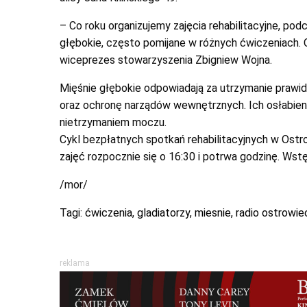
– Co roku organizujemy zajęcia rehabilitacyjne, po
głębokie, często pomijane w różnych ćwiczeniach. O
wiceprezes stowarzyszenia Zbigniew Wojna.
Mięśnie głębokie odpowiadają za utrzymanie prawidł
oraz ochronę narządów wewnętrznych. Ich osłabieni
nietrzymaniem moczu.
Cykl bezpłatnych spotkań rehabilitacyjnych w Ostr
zajęć rozpocznie się o 16:30 i potrwa godzinę. Wstę
/mor/
Tagi:
ćwiczenia
,
gladiatorzy
,
miesnie
,
radio ostrowie
reklama