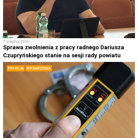
7 sierpnia 2026
Sprawa zwolnienia z pracy radnego Dariusza
Czupryńskiego stanie na sesji rady powiatu
POLICJA
WYDARZENIA