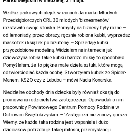
Parku Miejskim w niedzielę, 31 maja.
Wzdłuż parkowych alejek w ramach Jarmarku Młodych
Przedsiębiorczych CRL 30 młodych 'biznesmenów’
rozstawiło swoje stoiska. Pomysły na biznesy były różne –
od lemoniady, przez obrazy, ręcznie robione kubki, wyprzedaż
maskotek i książek po biżuterię. – Sprzedaję kubki
przyozdobione modeliną. Widziałam na internecie jak
dziewczyna robiła takie kubki i bardzo mi się to spodobało.
Pomyślałam, że to piękne małe dzieła sztuki, które mogą
odzwierciedlać każda osobę. Stworzyłam kubek ze Spider-
Manem, KSZO czy z Labubu – mówi Nadia Konarska.
Niedzielne obchody dnia dziecka były również okazją do
promowania rodzicielstwa zastępczego. Opowiadali o nim
pracownicy Powiatowego Centrum Pomocy Rodzinie w
Ostrowcu Świętokrzyskim. – 'Zastępcza’ nie znaczy gorsza.
Wiemy, że każda taka rodzina jest wspaniała i dużo
dzieciaków potrzebuje takiej miłości, przemyślanej i