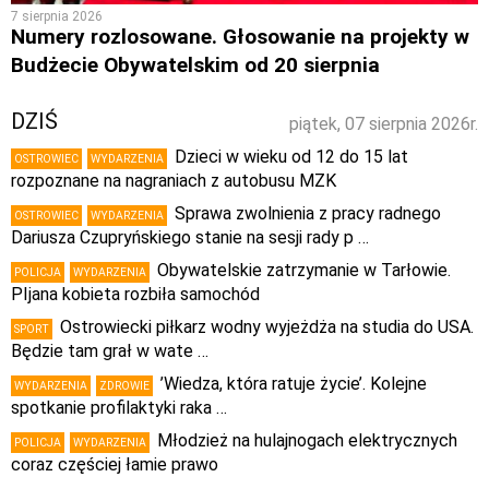
7 sierpnia 2026
Numery rozlosowane. Głosowanie na projekty w
Budżecie Obywatelskim od 20 sierpnia
DZIŚ
piątek, 07 sierpnia 2026r.
Dzieci w wieku od 12 do 15 lat
OSTROWIEC
WYDARZENIA
rozpoznane na nagraniach z autobusu MZK
Sprawa zwolnienia z pracy radnego
OSTROWIEC
WYDARZENIA
Dariusza Czupryńskiego stanie na sesji rady p …
Obywatelskie zatrzymanie w Tarłowie.
POLICJA
WYDARZENIA
PIjana kobieta rozbiła samochód
Ostrowiecki piłkarz wodny wyjeżdża na studia do USA.
SPORT
Będzie tam grał w wate …
’Wiedza, która ratuje życie’. Kolejne
WYDARZENIA
ZDROWIE
spotkanie profilaktyki raka …
Młodzież na hulajnogach elektrycznych
POLICJA
WYDARZENIA
coraz częściej łamie prawo