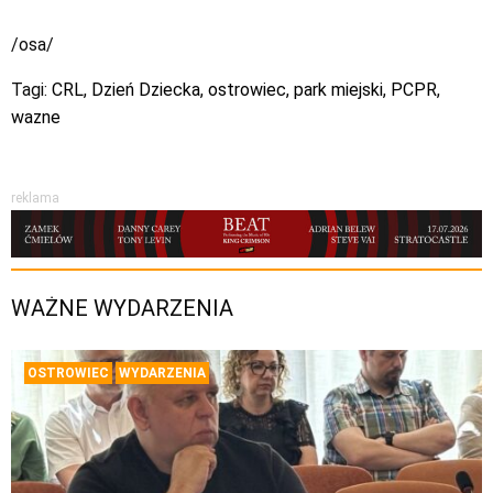
/osa/
Tagi:
CRL
,
Dzień Dziecka
,
ostrowiec
,
park miejski
,
PCPR
,
wazne
reklama
WAŻNE WYDARZENIA
OSTROWIEC
WYDARZENIA