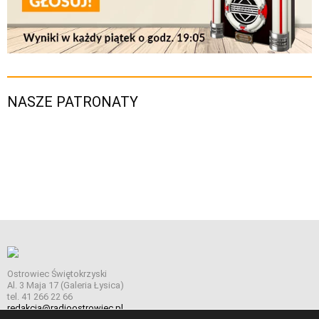
NASZE PATRONATY
Ostrowiec Świętokrzyski
Al. 3 Maja 17 (Galeria Łysica)
tel. 41 266 22 66
redakcja@radioostrowiec.pl