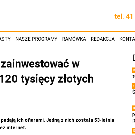
tel. 4
ASTY
NASZE PROGRAMY
RAMÓWKA
REDAKCJA
KONT
 zainwestować w
 120 tysięcy złotych
t
Ś
p
padają ich ofiarami. Jedną z nich została 53-letnia
R
z internet.