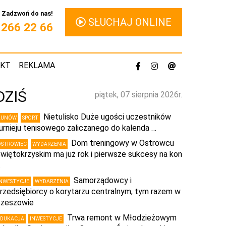
Zadzwoń do nas!
SŁUCHAJ ONLINE
1 266 22 66
AKT
REKLAMA
DZIŚ
piątek, 07 sierpnia 2026r.
Nietulisko Duże ugości uczestników
KUNÓW
SPORT
urnieju tenisowego zaliczanego do kalenda …
Dom treningowy w Ostrowcu
OSTROWIEC
WYDARZENIA
więtokrzyskim ma już rok i pierwsze sukcesy na kon
…
Samorządowcy i
INWESTYCJE
WYDARZENIA
rzedsiębiorcy o korytarzu centralnym, tym razem w
zeszowie
Trwa remont w Młodzieżowym
EDUKACJA
INWESTYCJE