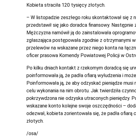
Kobieta straciła 120 tysięcy złotych.
– W listopadzie zeszłego roku skontaktował się z
przedstawił się jako doradca finansowy. Następnie 
Mężczyzna namówił ją do zainstalowała oprogramow
zgłaszająca postępowała zgodnie z otrzymanymi w
przelewów na wskazane przez niego konta na łączn
oficer prasowa Komendy Powiatowej Policji w Ost
Po kilku dniach kontakt z rzekomym doradcą się urw
poinformowała ją, że padła ofiarą wyłudzenia i moż
Poinformowała ją, że aby odzyskać pieniądze musi 
celu wykonania na nim obrotu. Jak twierdziła czynno
pokrzywdzona nie odzyska utraconych pieniędzy. Po
wskazane konto kolejne swoje oszczędności – dodaje 
odezwał, kobieta zorientowała się, że padła ofiarą
złotych.
/osa/