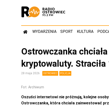
WYDARZENIA
SPORT
KULTURA
PODC
Ostrowczanka chciała
kryptowaluty. Straciła
28 maja 2026
OSTROWIEC
POLICJA
Fot. Archiwum
Oszuści internetowi nie próżnują, kolejne osoby 
Ostrowczanka, która chciała zainwestować prze