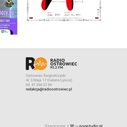
Ostrowiec Świętokrzyski
Al. 3 Maja 17 (Galeria Łysica)
tel. 41 266 22 66
redakcja@radioostrowiec.pl
Stworzone z
w
pogstudio.pl