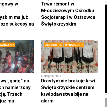
r
ingowy w
Trwa remont w
Młodzieżowym Ośrodku
yskim ma już
Socjoterapii w Ostrowcu
rwsze sukcesy na
Świętokrzyskim
DARZENIA
OSTROWIEC
WYDARZENIA
5 sierpnia 2026
wy „gang” na
Drastycznie brakuje krwi.
ch namierzony
Świętokrzyskie centrum
cję. Trzech
krwiodawstwa bije na
r
 już ma
alarm