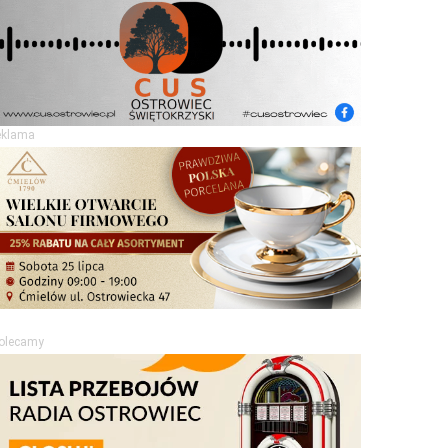
eklama
olecamy