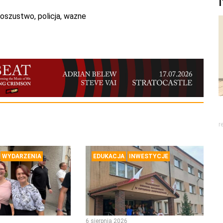
oszustwo
,
policja
,
wazne
r
WYDARZENIA
EDUKACJA
INWESTYCJE
6 sierpnia 2026