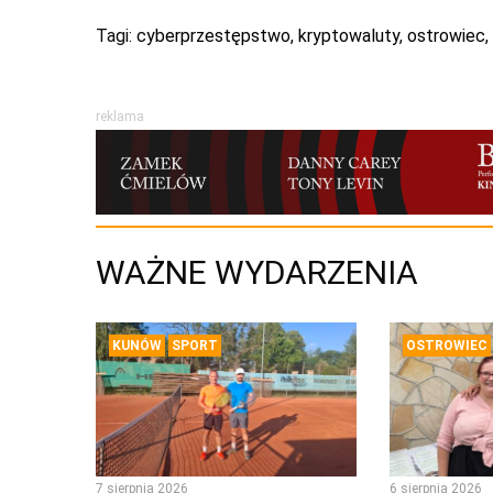
Tagi:
cyberprzestępstwo
,
kryptowaluty
,
ostrowiec
,
reklama
WAŻNE WYDARZENIA
KUNÓW
SPORT
OSTROWIEC
7 sierpnia 2026
6 sierpnia 2026