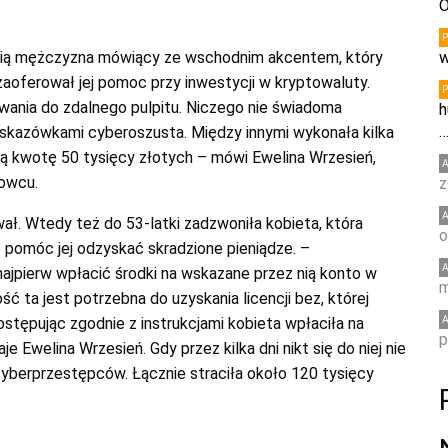
O
 nią mężczyzna mówiący ze wschodnim akcentem, który
w
zaoferował jej pomoc przy inwestycji w kryptowaluty.
ania do zdalnego pulpitu. Niczego nie świadoma
h
skazówkami cyberoszusta. Między innymi wykonała kilka
ą kwotę 50 tysięcy złotych – mówi Ewelina Wrzesień,
rowcu.
z
ał. Wtedy też do 53-latki zadzwoniła kobieta, która
o
e pomóc jej odzyskać skradzione pieniądze. –
najpierw wpłacić środki na wskazane przez nią konto w
m
ść ta jest potrzebna do uzyskania licencji bez, której
stępując zgodnie z instrukcjami kobieta wpłaciła na
p
Ewelina Wrzesień. Gdy przez kilka dni nikt się do niej nie
 cyberprzestępców. Łącznie straciła około 120 tysięcy