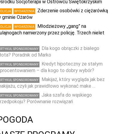
środku Socjoterapii w Ostrowcu Świętokrzyskim
Zderzenie osobówki z ciężarówką
POLICJA
WYDARZENIA
 gminie Ożarów
Młodzieżowy „gang” na
POLICJA
WYDARZENIA
ulajnogach namierzony przez policję. Trzech nielet
…
Dla kogo obrączki z białego
ARTYKUŁ SPONSOROWANY
łota? Poradnik od Marko
Kredyt hipoteczny ze stałym
ARTYKUŁ SPONSOROWANY
procentowaniem – dla kogo to dobry wybór?
Makijaż, który wygląda jak bez
ARTYKUŁ SPONSOROWANY
akijażu, czyli jak prawidłowo wykonać make …
Jaka szafa do wąskiego
ARTYKUŁ SPONSOROWANY
rzedpokoju? Porównanie rozwiązań
POGODA