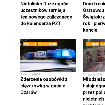
Nietulisko Duże ugości
Dom tren
uczestników turnieju
Ostrowcu
tenisowego zaliczanego
Świętokrz
do kalendarza PZT
rok i pie
koncie
POLICJA
WYDARZENIA
POLICJA
WY
6 sierpnia 2026
5 sierpnia 2026
Zderzenie osobówki z
Młodzieżo
ciężarówką w gminie
hulajnoga
Ożarów
przez poli
nieletnich