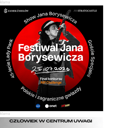
eklama
eklama