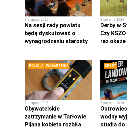
9 sierpnia 2026
8 sierpnia 2026
Na sesji rady powiatu
Derby w S
będą dyskutować o
Czy KSZO 
wynagrodzeniu starosty
raz okaże 
POLICJA
WYDARZENIA
SPORT
7 sierpnia 2026
7 sierpnia 2026
Obywatelskie
Ostrowieck
zatrzymanie w Tarłowie.
wodny wyj
PIjana kobieta rozbiła
studia do