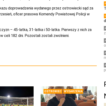
kazu doprowadzenia wydanego przez ostrowiecki sąd za
T
Wrzesień, oficer prasowa Komendy Powiatowej Policji w
d
yzn – 45-latka, 31-latka i 50-latka. Pierwszy z nich za
z
 celi 182 dni. Pozostali zostali zwolnieni.
o
m
p
OSTROWIEC
WYDARZENIA