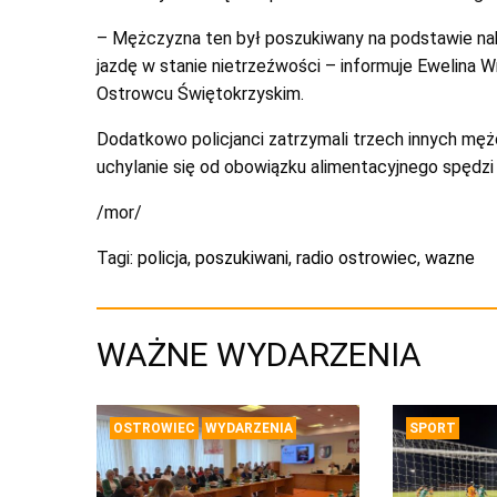
– Mężczyzna ten był poszukiwany na podstawie na
jazdę w stanie nietrzeźwości – informuje Ewelina 
Ostrowcu Świętokrzyskim.
Dodatkowo policjanci zatrzymali trzech innych mężcz
uchylanie się od obowiązku alimentacyjnego spędzi w
/mor/
Tagi:
policja
,
poszukiwani
,
radio ostrowiec
,
wazne
WAŻNE WYDARZENIA
OSTROWIEC
WYDARZENIA
SPORT