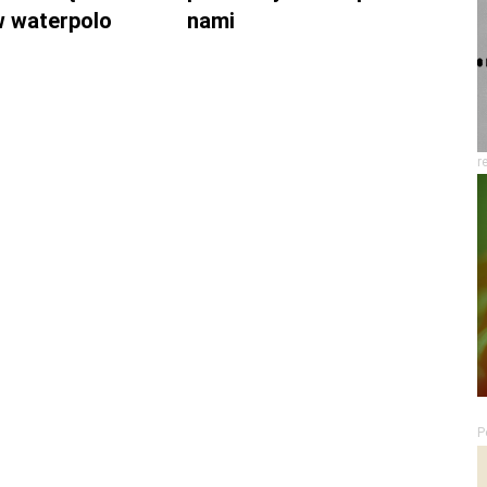
w waterpolo
nami
r
P