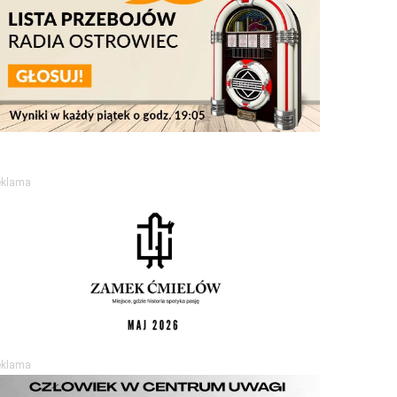
eklama
eklama