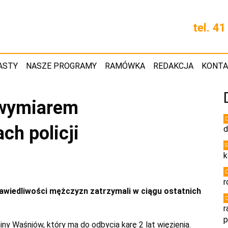
tel. 4
ASTY
NASZE PROGRAMY
RAMÓWKA
REDAKCJA
KONT
 wymiarem
ch policji
d
k
r
awiedliwości mężczyzn zatrzymali w ciągu ostatnich
r
p
ny Waśniów, który ma do odbycia karę 2 lat więzienia.