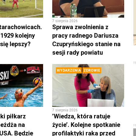
7 sierpnia 2026
tarachowicach.
Sprawa zwolnienia z
1929 kolejny
pracy radnego Dariusza
się lepszy?
Czupryńskiego stanie na
sesji rady powiatu
r
WYDARZENIA
ZDROWIE
7 sierpnia 2026
i piłkarz
’Wiedza, która ratuje
eżdża na
życie’. Kolejne spotkanie
r
 USA. Będzie
profilaktyki raka przed