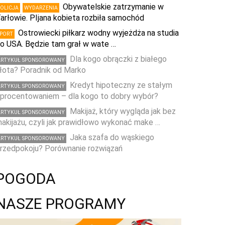
Obywatelskie zatrzymanie w
POLICJA
WYDARZENIA
arłowie. PIjana kobieta rozbiła samochód
Ostrowiecki piłkarz wodny wyjeżdża na studia
SPORT
o USA. Będzie tam grał w wate …
Dla kogo obrączki z białego
ARTYKUŁ SPONSOROWANY
łota? Poradnik od Marko
Kredyt hipoteczny ze stałym
ARTYKUŁ SPONSOROWANY
procentowaniem – dla kogo to dobry wybór?
Makijaż, który wygląda jak bez
ARTYKUŁ SPONSOROWANY
akijażu, czyli jak prawidłowo wykonać make …
Jaka szafa do wąskiego
ARTYKUŁ SPONSOROWANY
rzedpokoju? Porównanie rozwiązań
POGODA
NASZE PROGRAMY