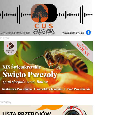
eklama
olecamy