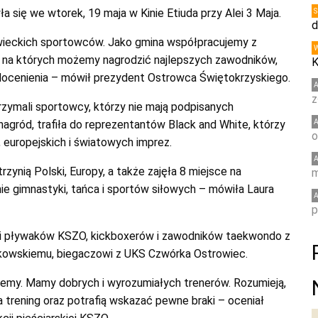
 się we wtorek, 19 maja w Kinie Etiuda przy Alei 3 Maja.
d
owieckich sportowców. Jako gmina współpracujemy z
ci, na których możemy nagrodzić najlepszych zawodników,
K
t docenienia – mówił prezydent Ostrowca Świętokrzyskiego.
z
zymali sportowcy, którzy nie mają podpisanych
gród, trafiła do reprezentantów Black and White, którzy
o
 europejskich i światowych imprez.
zynią Polski, Europy, a także zajęła 8 miejsce na
m
ie gimnastyki, tańca i sportów siłowych – mówiła Laura
p
ch i pływaków KSZO, kickboxerów i zawodników taekwondo z
kowskiemu, biegaczowi z UKS Czwórka Ostrowiec.
ujemy. Mamy dobrych i wyrozumiałych trenerów. Rozumieją,
 trening oraz potrafią wskazać pewne braki – oceniał