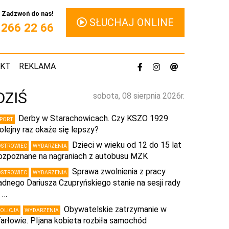
Zadzwoń do nas!
SŁUCHAJ ONLINE
1 266 22 66
AKT
REKLAMA
DZIŚ
sobota, 08 sierpnia 2026r.
Derby w Starachowicach. Czy KSZO 1929
SPORT
olejny raz okaże się lepszy?
Dzieci w wieku od 12 do 15 lat
OSTROWIEC
WYDARZENIA
ozpoznane na nagraniach z autobusu MZK
Sprawa zwolnienia z pracy
OSTROWIEC
WYDARZENIA
adnego Dariusza Czupryńskiego stanie na sesji rady
 …
Obywatelskie zatrzymanie w
POLICJA
WYDARZENIA
arłowie. PIjana kobieta rozbiła samochód