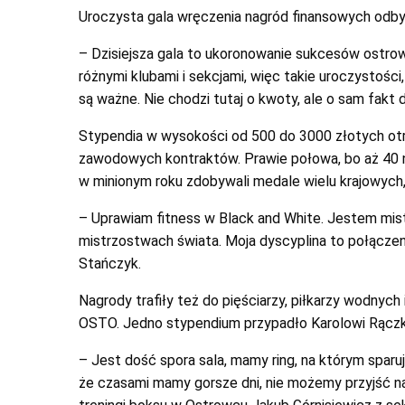
Uroczysta gala wręczenia nagród finansowych odbyła
– Dzisiejsza gala to ukoronowanie sukcesów ostr
różnymi klubami i sekcjami, więc takie uroczystoś
są ważne. Nie chodzi tutaj o kwoty, ale o sam fak
Stypendia w wysokości od 500 do 3000 złotych otr
zawodowych kontraktów. Prawie połowa, bo aż 40 na
w minionym roku zdobywali medale wielu krajowych,
– Uprawiam fitness w Black and White. Jestem mistr
mistrzostwach świata. Moja dyscyplina to połączen
Stańczyk.
Nagrody trafiły też do pięściarzy, piłkarzy wodny
OSTO. Jedno stypendium przypadło Karolowi Rącz
– Jest dość spora sala, mamy ring, na którym spar
że czasami mamy gorsze dni, nie możemy przyjść na