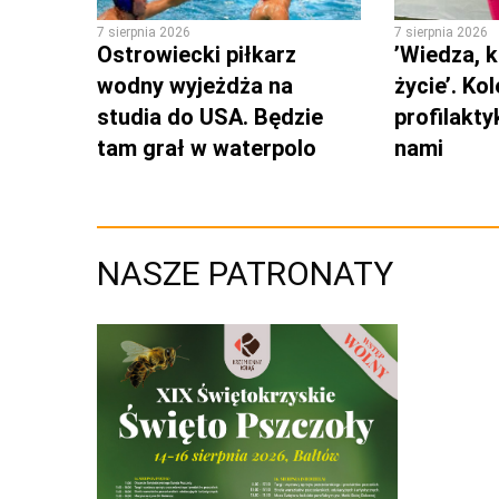
7 sierpnia 2026
7 sierpnia 2026
Ostrowiecki piłkarz
’Wiedza, k
wodny wyjeżdża na
życie’. Ko
studia do USA. Będzie
profilakty
tam grał w waterpolo
nami
NASZE PATRONATY