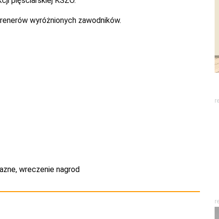
ji pięściarskiej KSZO.
 trenerów wyróżnionych zawodników.
r
azne
,
wreczenie nagrod
r