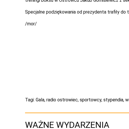
treningi boksu w Ostrowcu Jakub Górnisiewicz z sekc
Specjalne podziękowania od prezydenta trafiły do
/mor/
Tagi:
Gala
,
radio ostrowiec
,
sportowcy
,
stypendia
,
w
WAŻNE WYDARZENIA