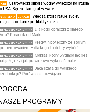
Ostrowiecki piłkarz wodny wyjeżdża na studia
SPORT
o USA. Będzie tam grał w wate …
’Wiedza, która ratuje życie’.
WYDARZENIA
ZDROWIE
olejne spotkanie profilaktyki raka …
Dla kogo obrączki z białego
ARTYKUŁ SPONSOROWANY
łota? Poradnik od Marko
Kredyt hipoteczny ze stałym
ARTYKUŁ SPONSOROWANY
procentowaniem – dla kogo to dobry wybór?
Makijaż, który wygląda jak bez
ARTYKUŁ SPONSOROWANY
akijażu, czyli jak prawidłowo wykonać make …
Jaka szafa do wąskiego
ARTYKUŁ SPONSOROWANY
rzedpokoju? Porównanie rozwiązań
POGODA
NASZE PROGRAMY