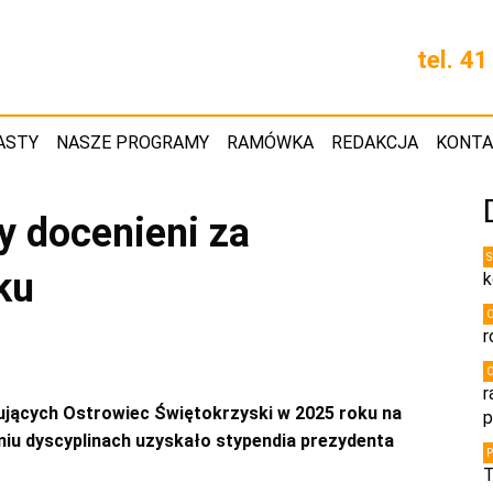
tel. 4
ASTY
NASZE PROGRAMY
RAMÓWKA
REDAKCJA
KONT
y docenieni za
ku
k
r
r
jących Ostrowiec Świętokrzyski w 2025 roku na
p
u dyscyplinach uzyskało stypendia prezydenta
T