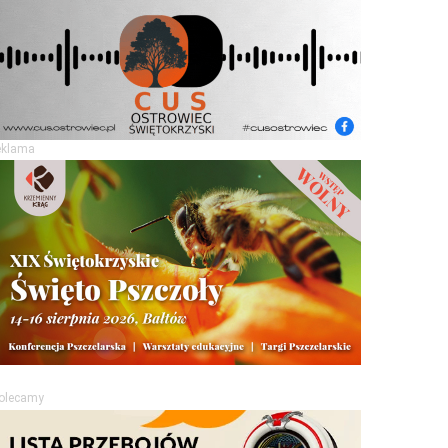
eklama
olecamy