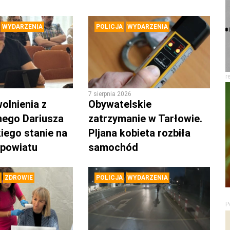
WYDARZENIA
POLICJA
WYDARZENIA
r
7 sierpnia 2026
olnienia z
Obywatelskie
nego Dariusza
zatrzymanie w Tarłowie.
iego stanie na
PIjana kobieta rozbiła
 powiatu
samochód
ZDROWIE
POLICJA
WYDARZENIA
P