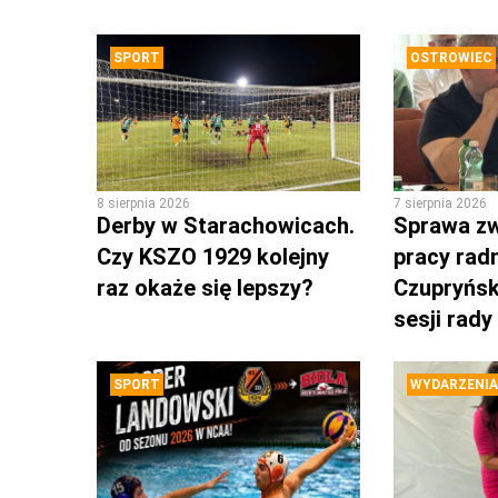
SPORT
OSTROWIEC
8 sierpnia 2026
7 sierpnia 2026
Derby w Starachowicach.
Sprawa zw
Czy KSZO 1929 kolejny
pracy rad
raz okaże się lepszy?
Czupryńsk
sesji rady
SPORT
WYDARZENIA