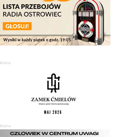
eklama
eklama